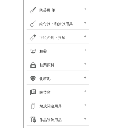
ポットミル機
タタラ機
釉薬攪拌機
秤
ひも作り機
グラインダ・ハマすり機
陶芸用 筆
陶芸用筆セット
面相筆
彩色･呉須筆
ダミ筆
竹刷毛･平刷毛･平筆
絵付け・釉掛け用具
釉抜き剤
絵付け・釉掛けセット
絵付け用小道具
梅皿･重ね皿
スポイト･比重計
霧吹き
釉掛けハサミ･柄杓
釉薬攪拌機
上薬容器
釉はがし刷毛･スポンジ
乳鉢
ふるい
のり剤・溶媒剤
沈殿防止剤・解固剤
下絵の具・呉須
（撥水剤・マスキング）
下絵用転写紙
チューブ式下絵の具
液体下絵の具
粉末下絵の具
呉須
下絵具ワンストローク
盛り絵具
下絵用ペン・鉛筆
楽焼下絵具
素焼き素材
釉薬
天然灰 窯変釉薬
液体釉薬
粉末釉薬
基礎釉薬
カフェカラー
カレット（ガラス片）
楽焼釉薬 無鉛
釉薬原料
シリーズ（上級者向）
基礎原料類
釉薬着色剤 (金属類)
着色土石類
釉薬添加剤
木灰･ワラ灰
釉薬媒溶剤
化粧泥
（長石・珪石）
化粧泥 粉末
化粧泥 液体
陶芸窯
電気陶芸窯
石油陶芸窯
ガス陶芸窯
焼成関連用具
サヤ鉢・とち・
カーボン製棚板
ムライト製棚板
支柱・サイコロ
ゼーゲルコーン
陶芸用温度計・熱電対
窯・棚板補修用品
その他焼成小道具
作品装飾用品
アルミナ棒