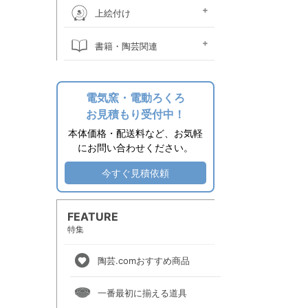
桐箱
ウコン布・立札
絵皿立て
照明器具関係
時計ムーブメント
焼酎カラン
掛け花金具
土瓶ツル
作品補修用品
上絵付け
上絵素材
上絵付け絵の具
上絵用転写紙
金液・金油・ラスター液
上絵付け小道具
上絵付け電気炉
上絵付け溶媒
書籍・陶芸関連
その他関連用品
エプロン
陶芸書籍
電気窯・電動ろくろ
お見積もり受付中！
本体価格・配送料など、お気軽
にお問い合わせください。
今すぐ見積依頼
FEATURE
特集
陶芸.comおすすめ商品
一番最初に揃える道具