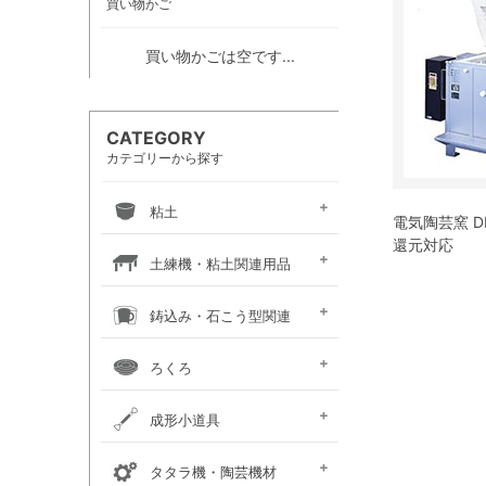
買い物かご
買い物かごは空です...
CATEGORY
カテゴリーから探す
粘土
電気陶芸窯 D
還元対応
信楽系粘土
伝統系粘土
創作系粘土
カラー粘土
陶紙
道具土
練り込み絵の具
土練機・粘土関連用品
常圧式土練機
真空式土練機
粘土板・粘土吸水板
粘土粉砕機
粘土練り台・作陶台
粘土貯蔵容器
粘土乾燥箱・棚
鋳込み・石こう型関連
鋳込み用原料
鋳込み用石膏型
鋳込み・石膏型用品
手押し用石膏型
ろくろ
手ろくろ
小型 電動ろくろ
大型 電動ろくろ
電動ろくろオプション
カメ板・芯出し用具
ろくろ作業台・椅子
成形小道具
タタラ板・たたき板・
内外パス・トンボ・
成形用具セット
かきベラ
カンナ
こて
ヘラ
粘土板・粘土吸水板
ポンス・型抜き
印花・装飾用道具
切り弓・鹿皮・土かきベラ
タタラ機・陶芸機材
延べ棒
トースカン