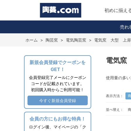
初めに揃え
売れ
ホーム
>
陶芸窯
>
電気陶芸窯
>
電気窯 大型 上扉
電気窯
新規会員登録でクーポンを
GET！
会員登録完了メールにクーポン
使用量の多い
コードが記載されています。
初回購入時からご利用可能！
表示方法：
今すぐ新規会員登録
並べ替え：
会員の方にもお得な特典！
ログイン後、マイページの「ク