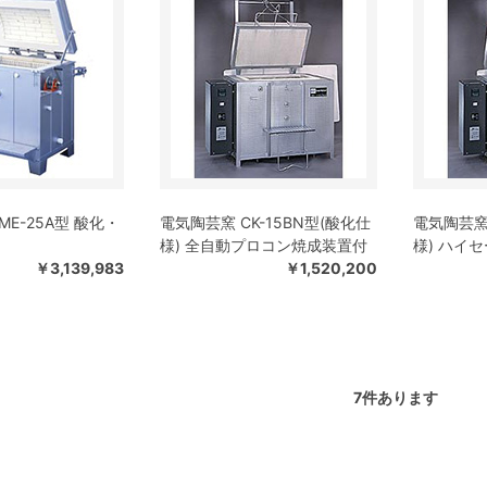
ME-25A型 酸化・
電気陶芸窯 CK-15BN型(酸化仕
電気陶芸窯 
様) 全自動プロコン焼成装置付
様) ハイ
￥3,139,983
￥1,520,200
7
件あります