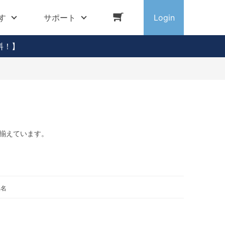
す
サポート
Login
料！】
揃えています。
品名