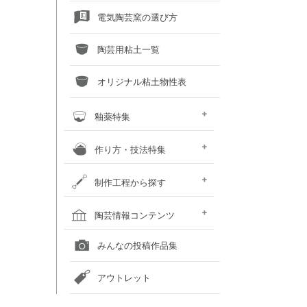
電気陶芸窯の選び方
陶芸用粘土一覧
オリジナル粘土物性表
釉薬特集
釉薬との上手な交際術
粘土×釉薬 色見本
釉薬重ね掛け色見本
液体釉薬・50音順で探す
液体釉薬・色で探す
粉末釉薬・50音順で探す
粉末釉薬・色で探す
作り方・技法特集
土瓶の作り方
蚊取り線香スタンド
化粧泥装飾技法
いろいろな装飾技法
鋳込み石こう型の手順
粘土に砂や石をブレンドしてみ
カボチャの小物入れ
おばけカボチャのランプ
お雛様のつくり方
制作工程から探す
よう
粘土を準備する
成形する
作品を乾燥させる
素焼をして作品を焼き締める
釉薬以外の化粧を施す
釉薬を掛ける
作品を本焼きする
焼成後の作品をメンテナンスす
陶芸窯をメンテナンスする
陶芸情報コンテンツ
る
全国の陶芸教室一覧
全国の美術館一覧
全国の画廊一覧
オンライン陶芸店一覧
みんなの投稿作品集
アウトレット