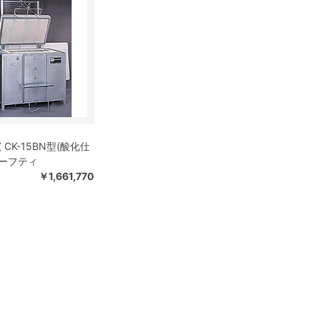
CK-15BN型(酸化仕
セーフティ
￥1,661,770