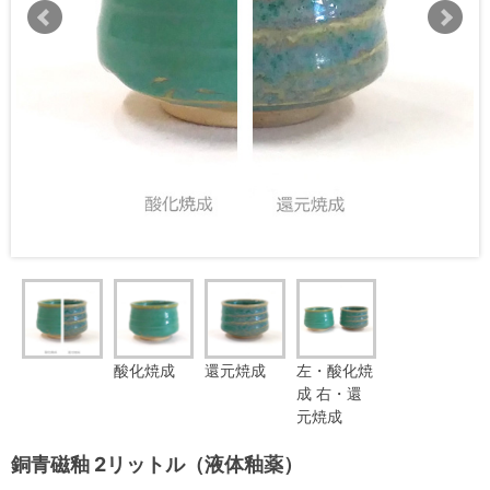
酸化焼成
還元焼成
左・酸化焼
成 右・還
元焼成
銅青磁釉 2リットル（液体釉薬）