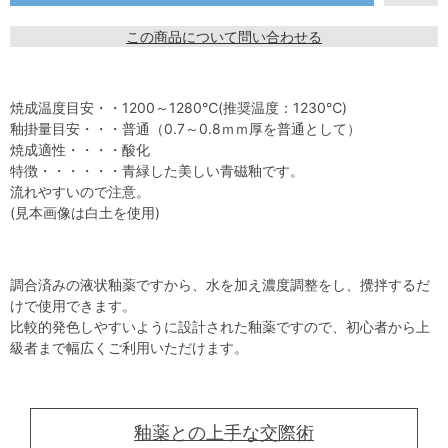
この商品について問い合わせる
焼成温度目安・・1200～1280℃(推奨温度：1230℃)
釉掛量目安・・・普通（0.7～0.8ｍｍ厚を普通として）
焼成適性・・・・酸化
特徴・・・・・・青緑した美しい青磁釉です。
流れやすいので注意。
(見本画像は白土を使用)
調合済みの液状釉薬ですから、水を加え濃度調整をし、攪拌するだ
けで使用できます。
比較的発色しやすいように設計された釉薬ですので、初心者から上
級者まで幅広くご利用いただけます。
釉薬との上手な交際術