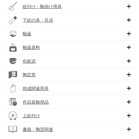
絵付け・釉掛け用具
下絵の具・呉須
釉薬
釉薬原料
化粧泥
陶芸窯
焼成関連用具
作品装飾用品
上絵付け
書籍・陶芸関連