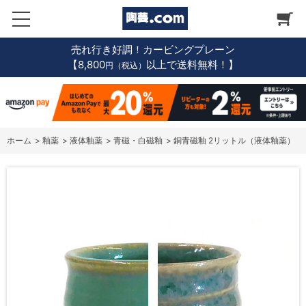
売れ行き好調！カービングプレーン
【8,800
以上で送料無料！】
円（税込）
ホーム
>
釉薬
>
液体釉薬
>
青磁・白磁釉
>
銅青磁釉 2リットル（液体釉薬）