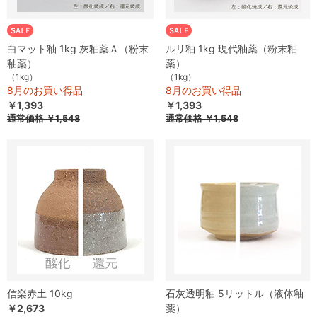
白マット釉 1kg 灰釉薬Ａ（粉末
ルリ釉 1kg 現代釉薬（粉末釉
釉薬）
薬）
（1kg）
（1kg）
8月のお買い得品
8月のお買い得品
￥1,393
￥1,393
通常価格
￥1,548
通常価格
￥1,548
信楽赤土 10kg
石灰透明釉 5リットル（液体釉
￥2,673
薬）