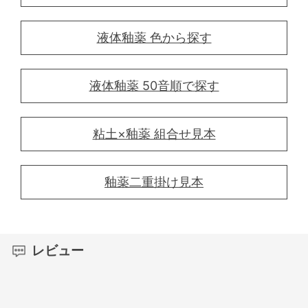
液体釉薬 色から探す
液体釉薬 50音順で探す
粘土×釉薬 組合せ見本
釉薬二重掛け見本
レビュー