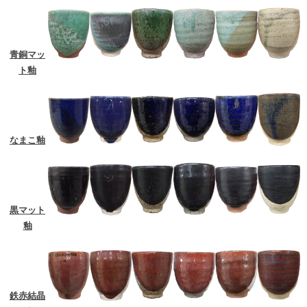
青銅マッ
ト釉
なまこ釉
黒マット
釉
鉄赤結晶