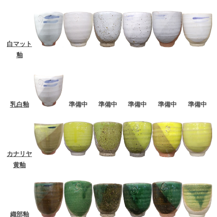
白マット
釉
乳白釉
準備中
準備中
準備中
準備中
準備中
カナリヤ
黄釉
織部釉