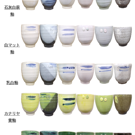
石灰白萩
釉
白マット
釉
乳白釉
カナリヤ
黄釉