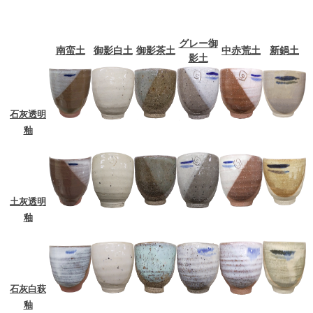
グレー御
南蛮土
御影白土
御影茶土
中赤荒土
新鍋土
影土
石灰透明
釉
土灰透明
釉
石灰白萩
釉