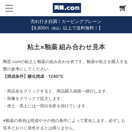
売れ行き好調！カービングプレーン
【8,800
以上で送料無料！】
円（税込）
粘土×釉薬 組み合わせ見本
陶芸.comの粘土と釉薬の組み合わせ表です。釉薬や粘土を購入する
際の参考にしてください。
【焼成条件】酸化焼成・1240℃
・商品名をクリックすると、商品購入画面へ移行します。
・画像をクリックで拡大します。
・赤土・黒土には一部白化粧を掛けています。
※釉薬の発色は焼成やその他の条件によって変化します。必ずしも
見本どおりに発色するとは限りません。