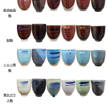
鉄赤結晶
釉
飴釉
トルコ青
釉
青白ガラ
ス釉