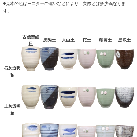
※見本の色はモニターの違いなどにより、実際とは多少異なりま
す。
古信楽細
黒陶土
京白土
桜土
萌黄土
黒泥土
目
石灰透明
釉
土灰透明
釉