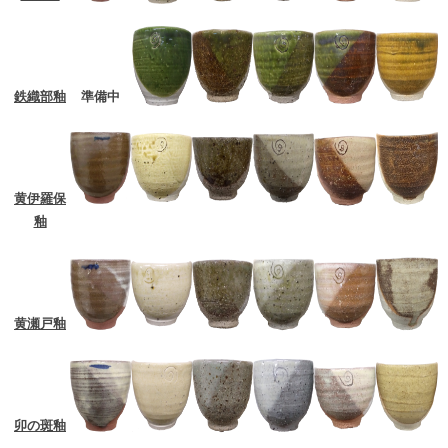
鉄織部釉
準備中
黄伊羅保
釉
黄瀬戸釉
卯の斑釉