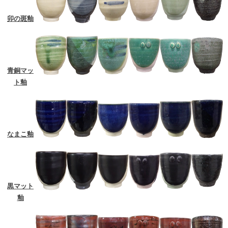
卯の斑釉
青銅マッ
ト釉
なまこ釉
黒マット
釉