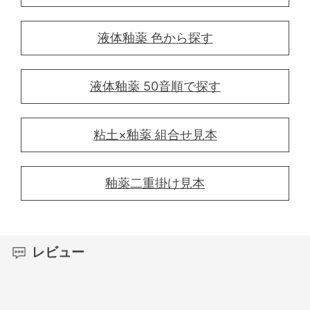
液体釉薬 色から探す
液体釉薬 50音順で探す
粘土×釉薬 組合せ見本
釉薬二重掛け見本
レビュー