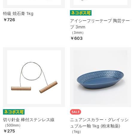
特級 焼石膏 1kg
￥726
アイシーフリーテープ 陶芸テー
プ 3mm
（3mm）
￥603
切り針金 棒付ステンレス線
ニュアンスカラー・グレイッシ
（500mm）
ュブルー釉 1kg (粉末釉薬)
￥275
（1kg）