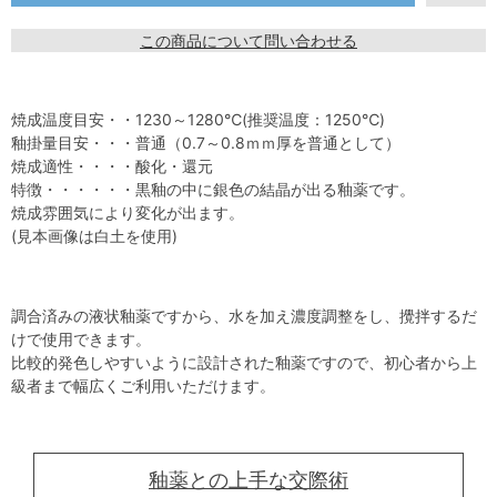
この商品について問い合わせる
焼成温度目安・・1230～1280℃(推奨温度：1250℃)
釉掛量目安・・・普通（0.7～0.8ｍｍ厚を普通として）
焼成適性・・・・酸化・還元
特徴・・・・・・黒釉の中に銀色の結晶が出る釉薬です。
焼成雰囲気により変化が出ます。
(見本画像は白土を使用)
調合済みの液状釉薬ですから、水を加え濃度調整をし、攪拌するだ
けで使用できます。
比較的発色しやすいように設計された釉薬ですので、初心者から上
級者まで幅広くご利用いただけます。
釉薬との上手な交際術