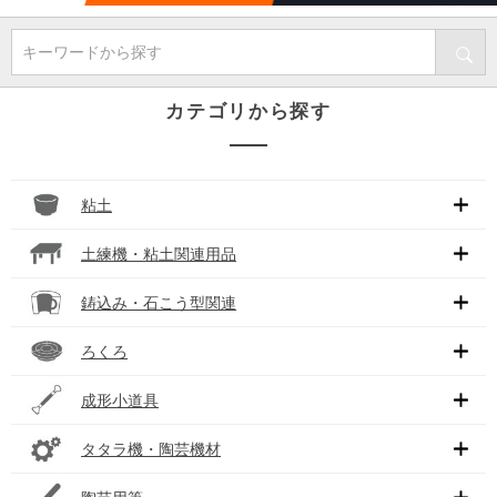
キーワードから探す
カテゴリから探す
粘土
土練機・粘土関連用品
鋳込み・石こう型関連
ろくろ
成形小道具
タタラ機・陶芸機材