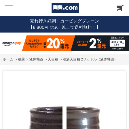
売れ行き好調！カービングプレーン
【8,800
以上で送料無料！】
円（税込）
ホーム
>
釉薬
>
液体釉薬
>
天目釉
>
油滴天目釉 2リットル（液体釉薬）