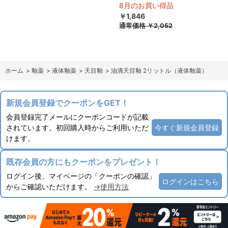
8月のお買い得品
￥1,846
通常価格
￥2,052
ホーム
>
釉薬
>
液体釉薬
>
天目釉
>
油滴天目釉 2リットル（液体釉薬）
新規会員登録でクーポンをGET！
会員登録完了メールにクーポンコードが記載
されています。初回購入時からご利用いただ
今すぐ新規会員登録
けます。
既存会員の方にもクーポンをプレゼント！
ログイン後、マイページの「クーポンの確認」
ログインはこちら
からご確認いただけます。
→使用方法