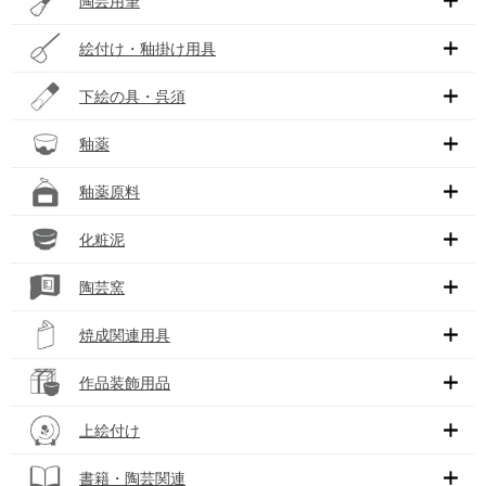
陶芸用筆
絵付け・釉掛け用具
下絵の具・呉須
釉薬
釉薬原料
化粧泥
陶芸窯
焼成関連用具
作品装飾用品
上絵付け
書籍・陶芸関連