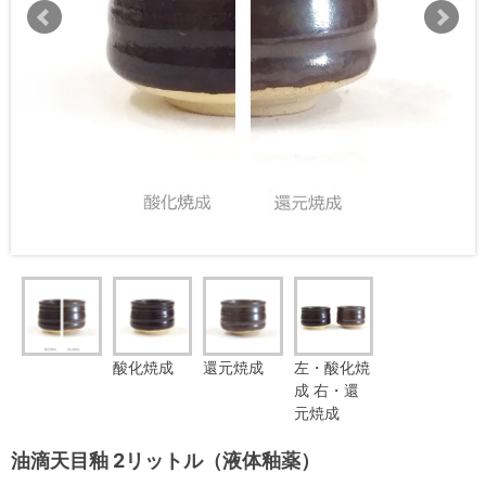
酸化焼成
還元焼成
左・酸化焼
成 右・還
元焼成
油滴天目釉 2リットル（液体釉薬）