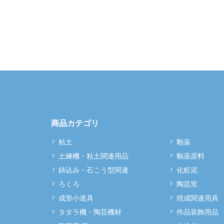
商品カテゴリ
粘土
釉薬
土練機・粘土関連用品
釉薬原料
鋳込み・石こう型関連
化粧泥
ろくろ
陶芸窯
成形小道具
焼成関連用具
タタラ機・陶芸機材
作品装飾用品