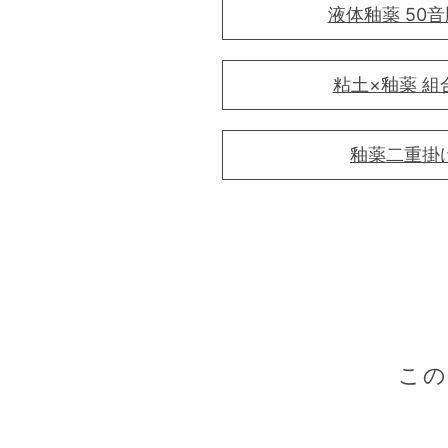
液体釉薬 50
粘土×釉薬 組
釉薬二重掛
こ