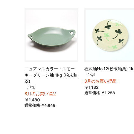
ニュアンスカラー・スモー
石灰釉No.12(粉末釉薬) 1k
（1kg）
キーグリーン釉 1kg (粉末釉
8月のお買い得品
薬)
（1kg）
￥1,132
通常価格
￥1,258
8月のお買い得品
￥1,480
通常価格
￥1,645