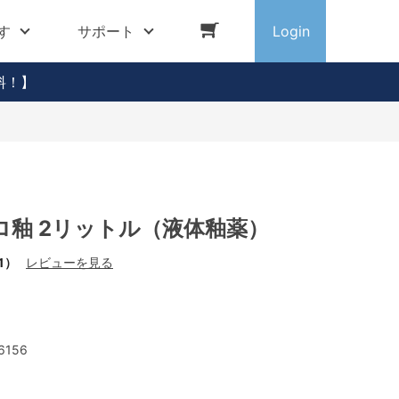
す
サポート
Login
料！】
ロ釉 2リットル（液体釉薬）
1）
レビューを見る
6156