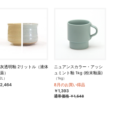
灰透明釉 2リットル（液体
ニュアンスカラー・アッシ
薬）
ュミント釉 1kg (粉末釉薬)
2L）
（1kg）
2,464
8月のお買い得品
￥1,393
通常価格
￥1,548