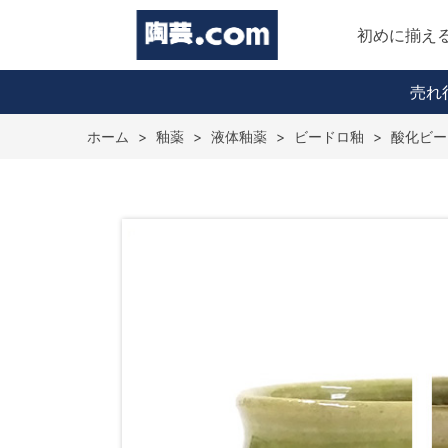
初めに揃え
売れ
ホーム
>
釉薬
>
液体釉薬
>
ビードロ釉
>
酸化ビー