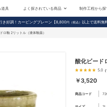
る道具
よく探されている商品
制作工程から探
行き好調！カービングプレーン
【8,800
以上で送料無
円（税込）
ドロ釉 2リットル（液体釉薬）
酸化ビード
5.0
（
￥3,520
商品コード
72
サイズ
2L