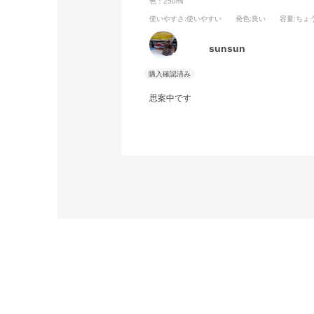
色：250ml
使いやすさ
:使いやすい
発色
:良い
容量
:ちょ
sunsun
思案中です