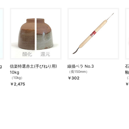
g
信楽特選赤土(手びねり用)
線描ベラ No.3
石
（長150mm）
10kg
釉
（10kg）
￥302
（
￥2,475
￥