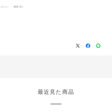
うどいい
価格
:安い
最近見た商品