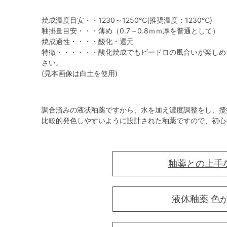
焼成温度目安・・1230～1250℃(推奨温度：1230℃)
釉掛量目安・・・薄め（0.7～0.8ｍｍ厚を普通として）
焼成適性・・・・酸化・還元
特徴・・・・・・酸化焼成でもビードロの風合いが楽しめ
さい。
(見本画像は白土を使用)
調合済みの液状釉薬ですから、水を加え濃度調整をし、攪
比較的発色しやすいように設計された釉薬ですので、初心
釉薬との上手
液体釉薬 色