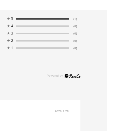
★
5
(1)
★
4
(0)
★
3
(0)
★
2
(0)
★
1
(0)
2026.1.28