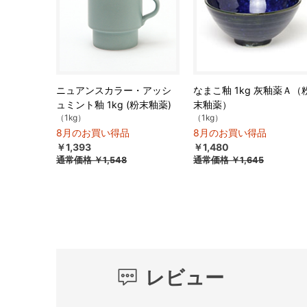
ニュアンスカラー・アッシ
なまこ釉 1kg 灰釉薬Ａ（
ュミント釉 1kg (粉末釉薬)
末釉薬）
（1kg）
（1kg）
8月のお買い得品
8月のお買い得品
￥1,393
￥1,480
通常価格
￥1,548
通常価格
￥1,645
レビュー