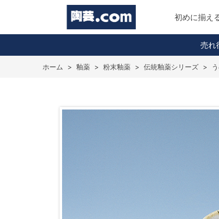
初めに揃え
売れ
ホーム
>
釉薬
>
粉末釉薬
>
伝統釉薬シリーズ
>
う