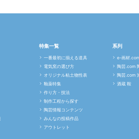
特集一覧
系列
一番最初に揃える道具
e-画材.co
電気窯の選び方
陶芸.com
オリジナル粘土物性表
陶芸.com
釉薬特集
酒蔵 鞍
作り方・技法
制作工程から探す
陶芸情報コンテンツ
連
みんなの投稿作品
アウトレット