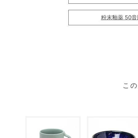
粉末釉薬 50
こ