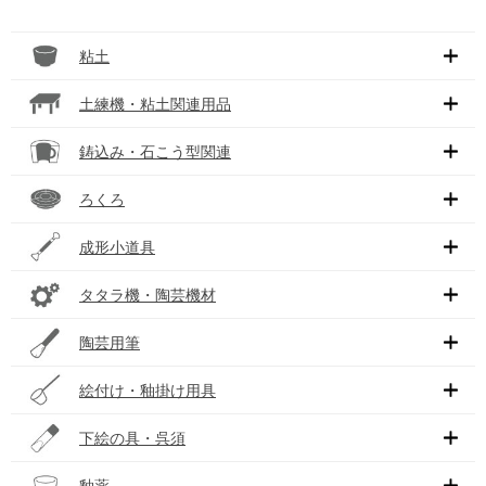
粘土
土練機・粘土関連用品
鋳込み・石こう型関連
ろくろ
成形小道具
タタラ機・陶芸機材
陶芸用筆
絵付け・釉掛け用具
下絵の具・呉須
釉薬