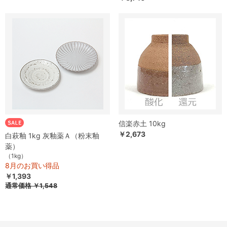
信楽赤土 10kg
￥2,673
白萩釉 1kg 灰釉薬Ａ（粉末釉
薬）
（1kg）
8月のお買い得品
￥1,393
通常価格
￥1,548