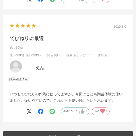
2025.8.9
てびねりに最適
色：10kg
使いやすさ
:使いやすい
発色
:良い
容量
:ちょうどいい
価格
:安い
えん
いつもてびねりの作陶に使ってますが、今回はこども陶芸体験に使い
ました。扱いやすいので、これからも使い続けたいと思います。
参考になった
0
Like!
0