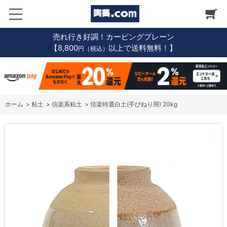
売れ行き好調！カービングプレーン
【8,800
以上で送料無料！】
円（税込）
ホーム
>
粘土
>
信楽系粘土
>
信楽特選白土(手びねり用) 20kg