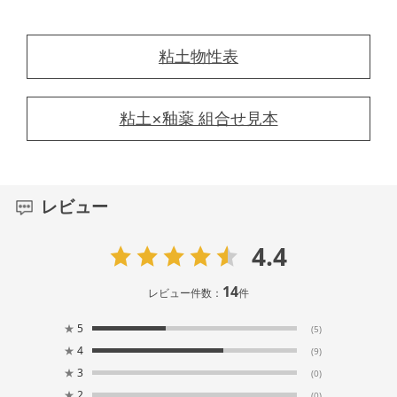
粘土物性表
粘土×釉薬 組合せ見本
レビュー
4.4
14
レビュー件数：
件
★
5
(5)
★
4
(9)
★
3
(0)
★
2
(0)