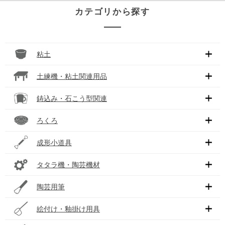
カテゴリから探す
粘土
土練機・粘土関連用品
鋳込み・石こう型関連
ろくろ
成形小道具
タタラ機・陶芸機材
陶芸用筆
絵付け・釉掛け用具