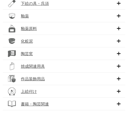
下絵の具・呉須
釉薬
釉薬原料
化粧泥
陶芸窯
焼成関連用具
作品装飾用品
上絵付け
書籍・陶芸関連