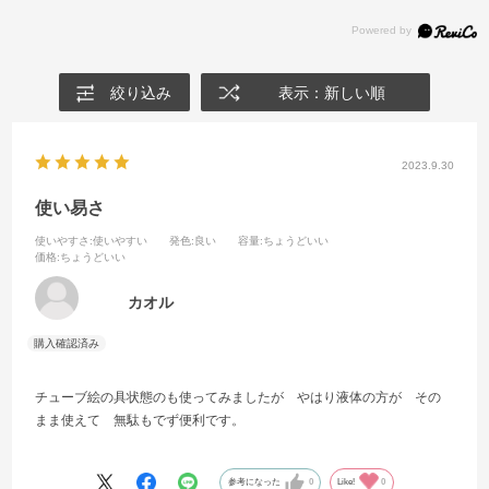
絞り込み
表示：新しい順
2023.9.30
使い易さ
使いやすさ
:使いやすい
発色
:良い
容量
:ちょうどいい
価格
:ちょうどいい
カオル
チューブ絵の具状態のも使ってみましたが やはり液体の方が その
まま使えて 無駄もでず便利です。
参考になった
0
Like!
0