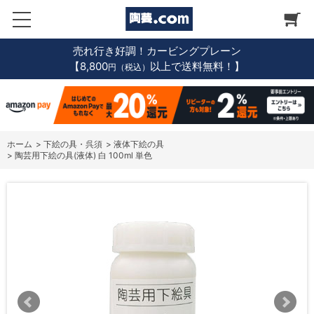
売れ行き好調！カービングプレーン
【8,800
以上で送料無料！】
円（税込）
ホーム
>
下絵の具・呉須
>
液体下絵の具
>
陶芸用下絵の具(液体) 白 100ml 単色