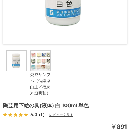
焼成サンプ
ル（信楽系
白土／石灰
系透明釉）
陶芸用下絵の具(液体) 白 100ml 単色
5.0
（1）
レビューを見る
￥891