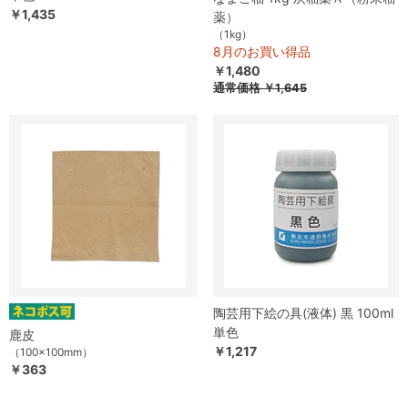
￥1,435
薬）
（1kg）
8月のお買い得品
￥1,480
通常価格
￥1,645
陶芸用下絵の具(液体) 黒 100ml
単色
鹿皮
￥1,217
（100×100mm）
￥363