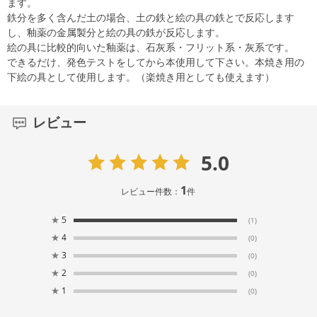
ます。
鉄分を多く含んだ土の場合、土の鉄と絵の具の鉄とで反応します
し、釉薬の金属製分と絵の具の鉄が反応します。
絵の具に比較的向いた釉薬は、石灰系・フリット系・灰系です。
できるだけ、発色テストをしてから本使用して下さい。本焼き用の
下絵の具として使用します。（楽焼き用としても使えます）
レビュー
5.0
1
レビュー件数：
件
★
5
(1)
★
4
(0)
★
3
(0)
★
2
(0)
★
1
(0)