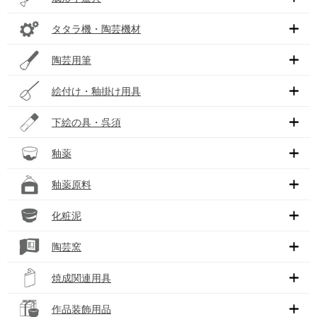
タタラ機・陶芸機材
陶芸用筆
絵付け・釉掛け用具
下絵の具・呉須
釉薬
釉薬原料
化粧泥
陶芸窯
焼成関連用具
作品装飾用品