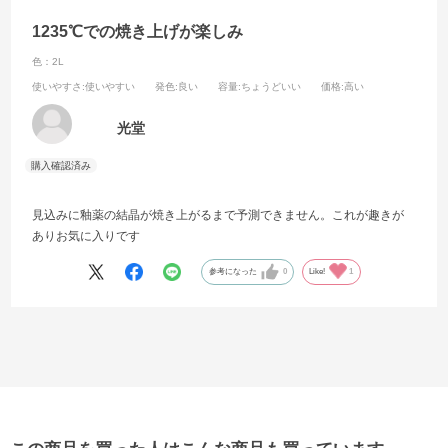
1235℃での焼き上げが楽しみ
色：2L
使いやすさ
:使いやすい
発色
:良い
容量
:ちょうどいい
価格
:高い
光堂
見込みに釉薬の結晶が焼き上がるまで予測できません。これが趣きが
ありお気に入りです
参考になった
0
Like!
1