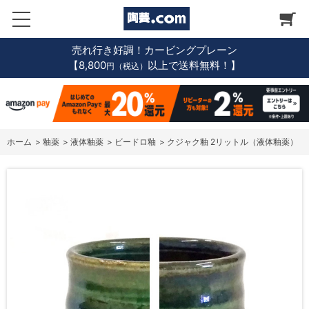
売れ行き好調！カービングプレーン
【8,800
以上で送料無料！】
円（税込）
ホーム
>
釉薬
>
液体釉薬
>
ビードロ釉
>
クジャク釉 2リットル（液体釉薬）