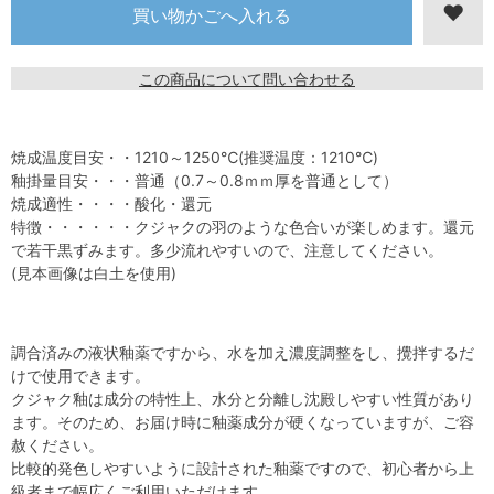
この商品について問い合わせる
焼成温度目安・・1210～1250℃(推奨温度：1210℃)
釉掛量目安・・・普通（0.7～0.8ｍｍ厚を普通として）
焼成適性・・・・酸化・還元
特徴・・・・・・クジャクの羽のような色合いが楽しめます。還元
で若干黒ずみます。多少流れやすいので、注意してください。
(見本画像は白土を使用)
調合済みの液状釉薬ですから、水を加え濃度調整をし、攪拌するだ
けで使用できます。
クジャク釉は成分の特性上、水分と分離し沈殿しやすい性質があり
ます。そのため、お届け時に釉薬成分が硬くなっていますが、ご容
赦ください。
比較的発色しやすいように設計された釉薬ですので、初心者から上
級者まで幅広くご利用いただけます。