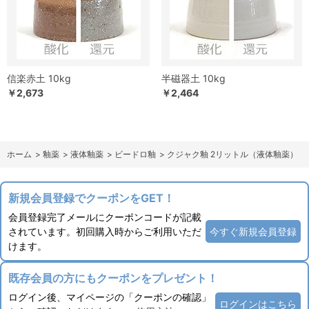
信楽赤土 10kg
半磁器土 10kg
￥2,673
￥2,464
ホーム
>
釉薬
>
液体釉薬
>
ビードロ釉
>
クジャク釉 2リットル（液体釉薬）
新規会員登録でクーポンをGET！
会員登録完了メールにクーポンコードが記載
されています。初回購入時からご利用いただ
今すぐ新規会員登録
けます。
既存会員の方にもクーポンをプレゼント！
ログイン後、マイページの「クーポンの確認」
ログインはこちら