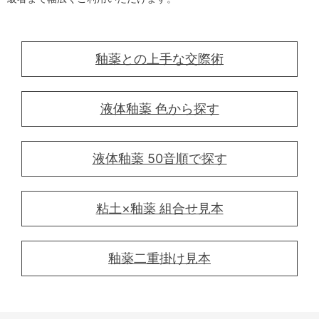
釉薬との上手な交際術
液体釉薬 色から探す
液体釉薬 50音順で探す
粘土×釉薬 組合せ見本
釉薬二重掛け見本