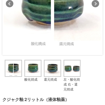
酸化焼成
還元焼成
左・酸化焼
成 右・還
元焼成
クジャク釉 2リットル（液体釉薬）