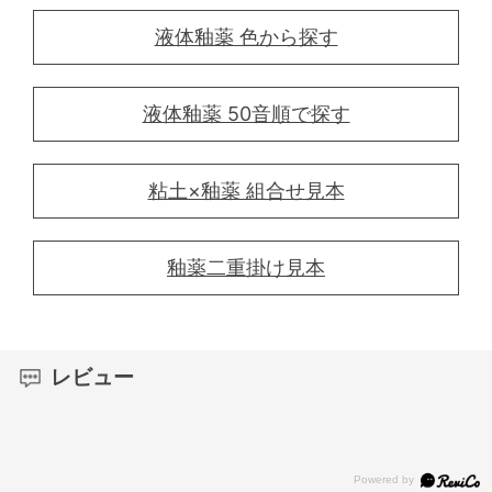
液体釉薬 色から探す
液体釉薬 50音順で探す
粘土×釉薬 組合せ見本
釉薬二重掛け見本
レビュー