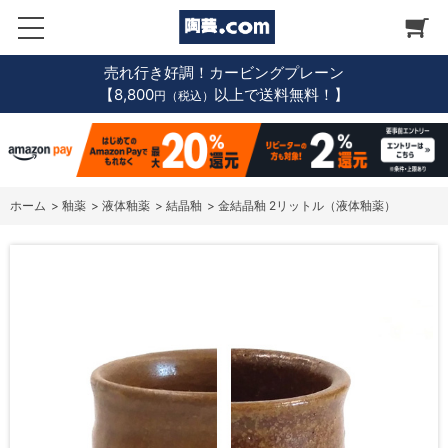
売れ行き好調！カービングプレーン
【8,800
以上で送料無料！】
円（税込）
ホーム
>
釉薬
>
液体釉薬
>
結晶釉
>
金結晶釉 2リットル（液体釉薬）