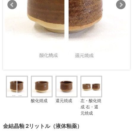
酸化焼成
還元焼成
左・酸化焼
成 右・還
元焼成
金結晶釉 2リットル（液体釉薬）