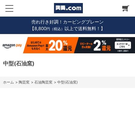
売れ行き好調！カービングプレーン
【8,800
以上で送料無料！】
円（税込）
中型(石油窯)
ホーム
>
陶芸窯
>
石油陶芸窯
>
中型(石油窯)