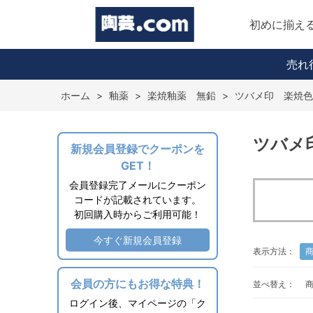
初めに揃え
売れ
ホーム
>
釉薬
>
楽焼釉薬 無鉛
>
ツバメ印 楽焼色
ツバメ
新規会員登録でクーポンを
GET！
会員登録完了メールにクーポン
コードが記載されています。
初回購入時からご利用可能！
今すぐ新規会員登録
表示方法：
会員の方にもお得な特典！
並べ替え：
ログイン後、マイページの「ク