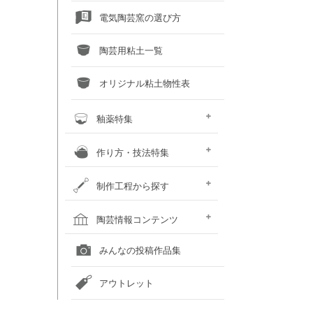
電気陶芸窯の選び方
陶芸用粘土一覧
オリジナル粘土物性表
釉薬特集
釉薬との上手な交際術
粘土×釉薬 色見本
釉薬重ね掛け色見本
液体釉薬・50音順で探す
液体釉薬・色で探す
粉末釉薬・50音順で探す
粉末釉薬・色で探す
作り方・技法特集
土瓶の作り方
蚊取り線香スタンド
化粧泥装飾技法
いろいろな装飾技法
鋳込み石こう型の手順
粘土に砂や石をブレンドしてみ
カボチャの小物入れ
おばけカボチャのランプ
お雛様のつくり方
制作工程から探す
よう
粘土を準備する
成形する
作品を乾燥させる
素焼をして作品を焼き締める
釉薬以外の化粧を施す
釉薬を掛ける
作品を本焼きする
焼成後の作品をメンテナンスす
陶芸窯をメンテナンスする
陶芸情報コンテンツ
る
全国の陶芸教室一覧
全国の美術館一覧
全国の画廊一覧
オンライン陶芸店一覧
みんなの投稿作品集
アウトレット