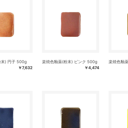
) 円子 500g
楽焼色釉薬(粉末) ピンク 500g
楽焼色釉薬(
￥7,632
￥4,474