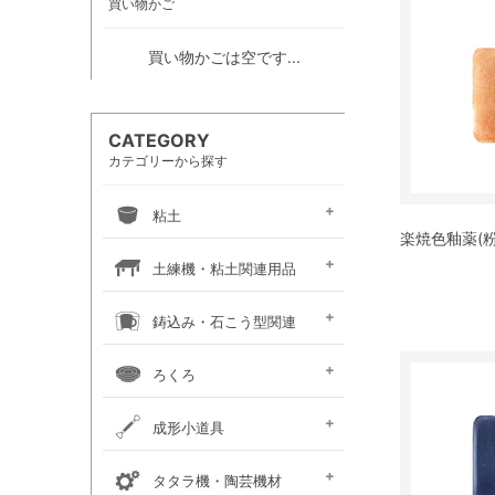
買い物かご
買い物かごは空です...
CATEGORY
カテゴリーから探す
粘土
楽焼色釉薬(粉末
信楽系粘土
伝統系粘土
創作系粘土
カラー粘土
陶紙
道具土
練り込み絵の具
土練機・粘土関連用品
常圧式土練機
真空式土練機
粘土板・粘土吸水板
粘土粉砕機
粘土練り台・作陶台
粘土貯蔵容器
粘土乾燥箱・棚
鋳込み・石こう型関連
鋳込み用原料
鋳込み用石膏型
鋳込み・石膏型用品
手押し用石膏型
ろくろ
手ろくろ
小型 電動ろくろ
大型 電動ろくろ
電動ろくろオプション
カメ板・芯出し用具
ろくろ作業台・椅子
成形小道具
タタラ板・たたき板・
内外パス・トンボ・
成形用具セット
かきベラ
カンナ
こて
ヘラ
粘土板・粘土吸水板
ポンス・型抜き
印花・装飾用道具
切り弓・鹿皮・土かきベラ
タタラ機・陶芸機材
延べ棒
トースカン