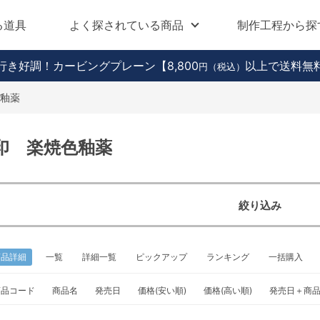
る道具
よく探されている商品
制作工程から探
行き好調！カービングプレーン
【8,800
以上で送料無
円（税込）
釉薬
印 楽焼色釉薬
絞り込み
商品詳細
一覧
詳細一覧
ピックアップ
ランキング
一括購入
商品コード
商品名
発売日
価格(安い順)
価格(高い順)
発売日＋商