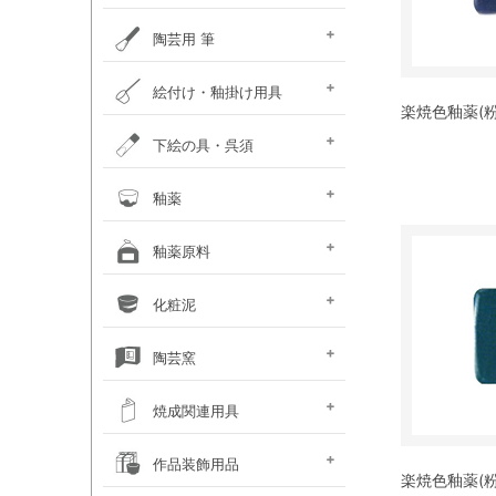
ポットミル機
タタラ機
釉薬攪拌機
秤
ひも作り機
グラインダ・ハマすり機
陶芸用 筆
陶芸用筆セット
面相筆
彩色･呉須筆
ダミ筆
竹刷毛･平刷毛･平筆
絵付け・釉掛け用具
楽焼色釉薬(粉末
釉抜き剤
絵付け・釉掛けセット
絵付け用小道具
梅皿･重ね皿
スポイト･比重計
霧吹き
釉掛けハサミ･柄杓
釉薬攪拌機
上薬容器
釉はがし刷毛･スポンジ
乳鉢
ふるい
のり剤・溶媒剤
沈殿防止剤・解固剤
下絵の具・呉須
（撥水剤・マスキング）
下絵用転写紙
チューブ式下絵の具
液体下絵の具
粉末下絵の具
呉須
下絵具ワンストローク
盛り絵具
下絵用ペン・鉛筆
楽焼下絵具
素焼き素材
釉薬
天然灰 窯変釉薬
液体釉薬
粉末釉薬
基礎釉薬
カフェカラー
カレット（ガラス片）
楽焼釉薬 無鉛
釉薬原料
シリーズ（上級者向）
基礎原料類
釉薬着色剤 (金属類)
着色土石類
釉薬添加剤
木灰･ワラ灰
釉薬媒溶剤
化粧泥
（長石・珪石）
化粧泥 粉末
化粧泥 液体
陶芸窯
電気陶芸窯
石油陶芸窯
ガス陶芸窯
焼成関連用具
サヤ鉢・とち・
カーボン製棚板
ムライト製棚板
支柱・サイコロ
ゼーゲルコーン
陶芸用温度計・熱電対
窯・棚板補修用品
その他焼成小道具
作品装飾用品
アルミナ棒
楽焼色釉薬(粉