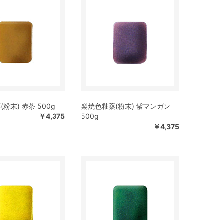
粉末) 赤茶 500g
楽焼色釉薬(粉末) 紫マンガン
￥4,375
500g
￥4,375