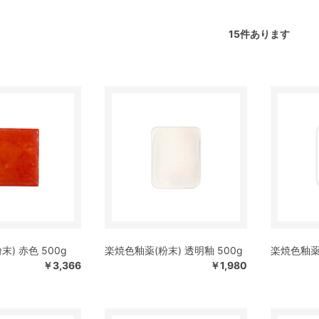
15
件あります
) 赤色 500g
楽焼色釉薬(粉末) 透明釉 500g
楽焼色釉薬(
￥3,366
￥1,980