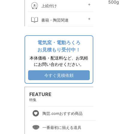
500g
桐箱
ウコン布・立札
絵皿立て
照明器具関係
時計ムーブメント
焼酎カラン
掛け花金具
土瓶ツル
作品補修用品
上絵付け
上絵素材
上絵付け絵の具
上絵用転写紙
金液・金油・ラスター液
上絵付け小道具
上絵付け電気炉
上絵付け溶媒
書籍・陶芸関連
その他関連用品
エプロン
陶芸書籍
電気窯・電動ろくろ
お見積もり受付中！
本体価格・配送料など、お気軽
にお問い合わせください。
今すぐ見積依頼
FEATURE
特集
陶芸.comおすすめ商品
一番最初に揃える道具