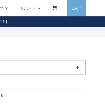
す
サポート
Login
料！】
品名