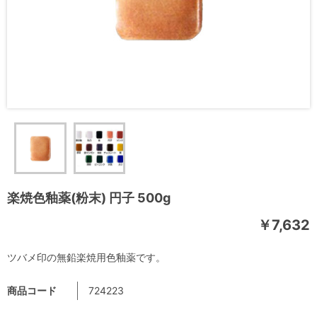
楽焼色釉薬(粉末) 円子 500g
￥7,632
ツバメ印の無鉛楽焼用色釉薬です。
商品コード
724223