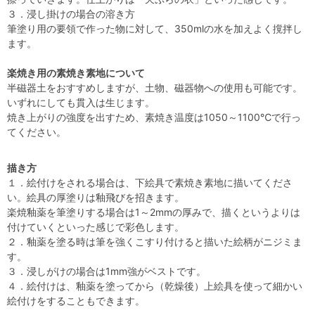
３．浸し掛けの場合の溶き方
筆塗り用の要領で作った物に対して、350mlの水を加えよく撹拌し
ます。
楽焼き用の素焼き素地について
半磁器土をおすすめしますが、土物、磁器物への使用も可能です。
いずれにしても貫入は生じます。
焼き上がりの強度を出すため、素焼き温度は1050～1100℃で行っ
てください。
描き方
１．絵付けをされる場合は、下絵具で素焼き素地に描いてくださ
い。絵具の厚塗りは釉飛びを招きます。
楽焼釉薬を筆塗りする場合は1～2mmの厚みで、描くというよりは
付けていくといった感じで彩色します。
２．釉薬を塗る時は筆を強くこすり付けると描いた絵柄がニジミま
す。
３．浸しがけの場合は1mm強がベストです。
４．絵付けは、釉薬を塗ってから（乾燥後）上絵具を使って細かい
絵付けをすることもできます。