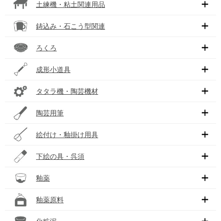
土練機・粘土関連用品
鋳込み・石こう型関連
ろくろ
成形小道具
タタラ機・陶芸機材
陶芸用筆
絵付け・釉掛け用具
下絵の具・呉須
釉薬
釉薬原料