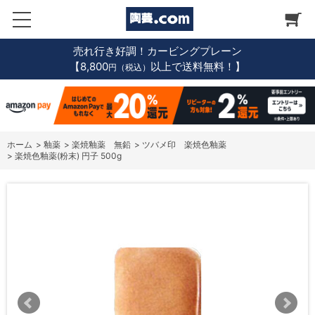
売れ行き好調！カービングプレーン
【8,800
以上で送料無料！】
円（税込）
ホーム
>
釉薬
>
楽焼釉薬 無鉛
>
ツバメ印 楽焼色釉薬
>
楽焼色釉薬(粉末) 円子 500g