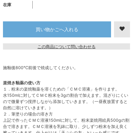
在庫
この商品について問い合わせる
施釉後800℃前後で焼成してください。
楽焼き釉薬の使い方
１．粉末の楽焼釉薬を溶くための「ＣＭＣ溶液」を作ります。
水150mlに対してＣＭＣ粉末を3gの割合で加えます。混ざりにくい
ので微量ずつ撹拌しながら添加していきます。（一昼夜放置すると
自然に溶けていきます。）
２．筆塗りの場合の溶き方
上記で作ったＣＭＣ溶液150mlに対して、粉末楽焼用絵具500gの割
合で溶きます。ＣＭＣ溶液を乳鉢に取り、少しずつ粉末を加え良く
擦っていきます。仕上がりは「天ぷらの衣」といった感じです。