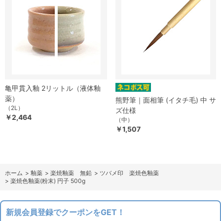
亀甲貫入釉 2リットル（液体釉
薬）
熊野筆｜面相筆 (イタチ毛) 中 サ
（2L）
ズ仕様
￥2,464
（中）
￥1,507
ホーム
>
釉薬
>
楽焼釉薬 無鉛
>
ツバメ印 楽焼色釉薬
>
楽焼色釉薬(粉末) 円子 500g
新規会員登録でクーポンをGET！