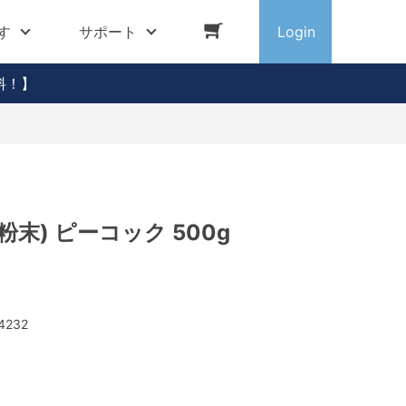
す
サポート
Login
料！】
粉末) ピーコック 500g
4232