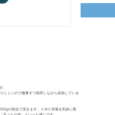
す。
混ざりにくいので微量ずつ撹拌しながら添加していき
500gの割合で溶きます。ＣＭＣ溶液を乳鉢に取
「天ぷらの衣」といった感じです。