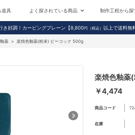
る道具
よく探されている商品
制作工程から探
行き好調！カービングプレーン
【8,800
以上で送料無
円（税込）
釉薬
>
楽焼色釉薬(粉末) ピーコック 500g
楽焼色釉薬(
￥4,474
商品コード
72
在庫