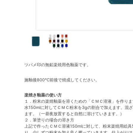
ツバメ印の無鉛楽焼用色釉薬です。
施釉後800℃前後で焼成してください。
楽焼き釉薬の使い方
１．粉末の楽焼釉薬を溶くための「ＣＭＣ溶液」を作りま
水150mlに対してＣＭＣ粉末を3gの割合で加えます。
ます。（一昼夜放置すると自然に溶けていきます。）
２．筆塗りの場合の溶き方
上記で作ったＣＭＣ溶液150mlに対して、粉末楽焼用絵具
り、少しずつ粉末を加え良く擦っていきます。仕上がりは