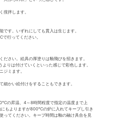
よく撹拌します。
能です。いずれにしても貫入は生じます。
0℃で行ってください。
ください。絵具の厚塗りは釉飛びを招きます。
いうよりは付けていくといった感じで彩色します。
ニジミます。
て細かい絵付けをすることもできます。
00℃の昇温、4～8時間程度で指定の温度まで上
地にもよりますが800℃の炉に入れてキープし引き
使ってください。キープ時間は釉の融け具合を見