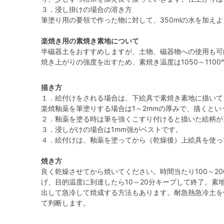
３．浸し掛けの場合の溶き方
筆塗り用の要領で作った物に対して、350mlの水を加え
楽焼き用の素焼き素地について
半磁器土をおすすめしますが、土物、磁器物への使用も可
焼き上がりの強度を出すため、素焼き温度は1050～110
描き方
１．絵付けをされる場合は、下絵具で素焼き素地に描いて
楽焼釉薬を筆塗りする場合は1～2mmの厚みで、描くと
２．釉薬を塗る時は筆を強くこすり付けると描いた絵柄が
３．浸しがけの場合は1mm強がベストです。
４．絵付けは、釉薬を塗ってから（乾燥後）上絵具を使っ
焼き方
良く乾燥させてから焼いてください。時間当たり100～2
げ、目的温度に到達したら10～20分キープして終了。素
出して急冷して焼成する方法もあります。耐急熱急冷土を
て判断します。