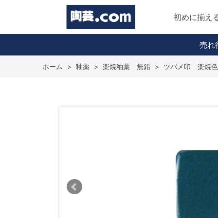
初めに揃え
売れ
ホーム
>
釉薬
>
楽焼釉薬 無鉛
>
ツバメ印 楽焼色