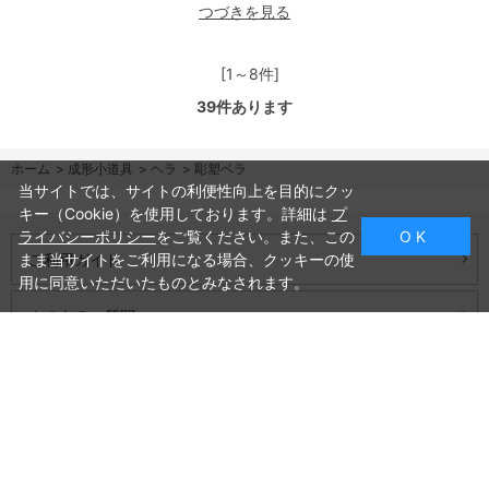
つづきを見る
[1～8件]
39
件あります
ホーム
>
成形小道具
>
ヘラ
>
彫塑ベラ
当サイトでは、サイトの利便性向上を目的にクッ
キー（Cookie）を使用しております。詳細は
プ
ライバシーポリシー
をご覧ください。また、この
O K
ご利用ガイド
まま当サイトをご利用になる場合、クッキーの使
用に同意いただいたものとみなされます。
よくあるご質問
お問い合わせ
会社概要