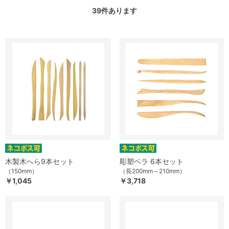
39
件あります
木製木へら9本セット
彫塑ベラ 6本セット
（150mm）
（長200mm～210mm）
￥1,045
￥3,718