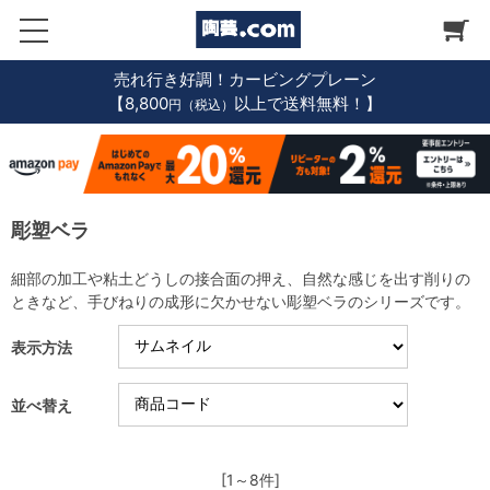
売れ行き好調！カービングプレーン
【8,800
以上で送料無料！】
円（税込）
彫塑ベラ
細部の加工や粘土どうしの接合面の押え、自然な感じを出す削りの
ときなど、手びねりの成形に欠かせない彫塑ベラのシリーズです。
表示方法
並べ替え
[1～8件]