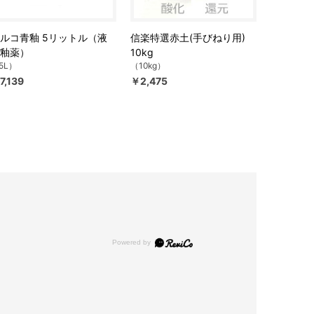
ルコ青釉 5リットル（液
信楽特選赤土(手びねり用)
釉薬）
10kg
5L）
（10kg）
7,139
￥2,475