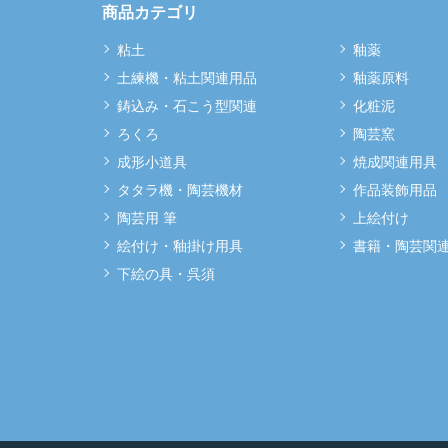
商品カテゴリ
粘土
釉薬
土練機・粘土関連用品
釉薬原料
鋳込み・石こう型関連
化粧泥
ろくろ
陶芸窯
成形小道具
焼成関連用具
タタラ機・陶芸機材
作品装飾用品
陶芸用 筆
上絵付け
絵付け・釉掛け用具
書籍・陶芸関
下絵の具・呉須