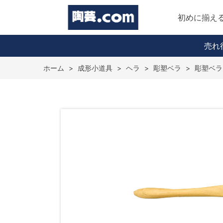
初めに揃え
売れ
ホーム
>
成形小道具
>
ヘラ
>
彫塑ベラ
>
彫塑ベラ 