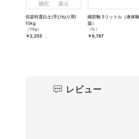
信楽特選白土(手びねり用)
織部釉 5リットル（液体
10kg
薬）
（10kg）
（5L）
￥2,255
￥6,787
レビュー