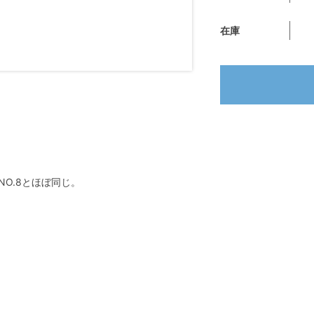
在庫
。
NO.8とほぼ同じ。