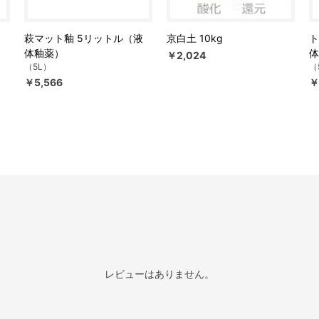
釉
萩マット釉 5リットル（液
京白土 10kg
ト
体釉薬）
体
￥2,024
（5L）
（
￥5,566
￥
レビューはありません。