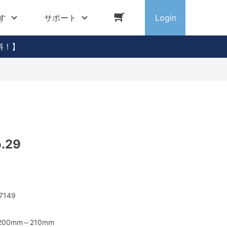
す
サポート
Login
料！】
.29
7149
200mm～210mm