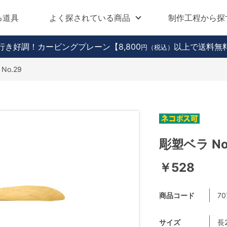
る道具
よく探されている商品
制作工程から探
行き好調！カービングプレーン
【8,800
以上で送料無
円（税込）
No.29
彫塑ベラ No
￥528
商品コード
70
サイズ
長