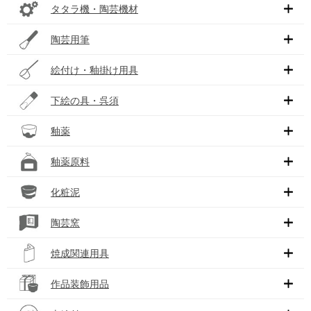
タタラ機・陶芸機材
陶芸用筆
絵付け・釉掛け用具
下絵の具・呉須
釉薬
釉薬原料
化粧泥
陶芸窯
焼成関連用具
作品装飾用品