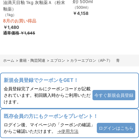
剤) 500ml
油滴天目釉 1kg 灰釉薬Ａ（粉末
（500ml）
釉薬）
￥4,158
（1kg）
8月のお買い得品
￥1,480
通常価格
￥1,645
ホーム
>
書籍・陶芸関連
>
エプロン
>
カラーエプロン（AP-7） 青
新規会員登録でクーポンをGET！
会員登録完了メールにクーポンコードが記載
されています。初回購入時からご利用いただ
今すぐ新規会員登録
けます。
既存会員の方にもクーポンをプレゼント！
ログイン後、マイページの「クーポンの確認」
ログインはこちら
からご確認いただけます。
→使用方法