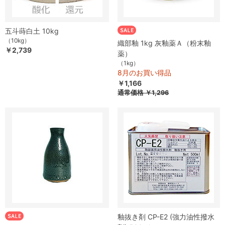
五斗蒔白土 10kg
（10kg）
織部釉 1kg 灰釉薬Ａ（粉末釉
￥2,739
薬）
（1kg）
8月のお買い得品
￥1,166
通常価格
￥1,296
釉抜き剤 CP-E2 (強力油性撥水