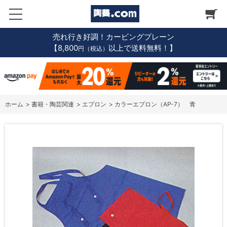
売れ行き好調！カービングプレーン
【8,800
以上で送料無料！】
円（税込）
ホーム
>
書籍・陶芸関連
>
エプロン
>
カラーエプロン（AP-7） 青