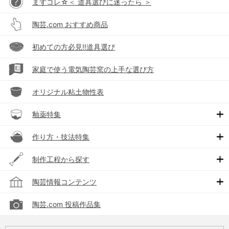
まずコレ☆＜ 道具選びに迷ったら ＞
陶芸.com おすすめ商品
初めての方必見!!道具選び
家庭で使う電気陶芸窯の上手な選び方
オリジナル粘土物性表
釉薬特集
作り方・技法特集
制作工程から探す
陶芸情報コンテンツ
陶芸.com 投稿作品集