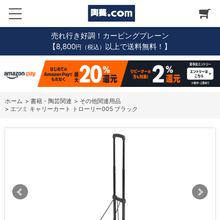
売れ行き好調！カービングプレーン
【8,800
以上で送料無料！】
円（税込）
ホーム
>
書籍・陶芸関連
>
その他関連用品
>
エツミ キャリーカート トローリー005 ブラック