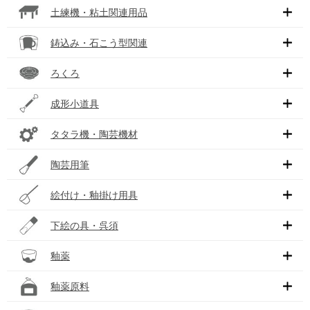
土練機・粘土関連用品
鋳込み・石こう型関連
ろくろ
成形小道具
タタラ機・陶芸機材
陶芸用筆
絵付け・釉掛け用具
下絵の具・呉須
釉薬
釉薬原料