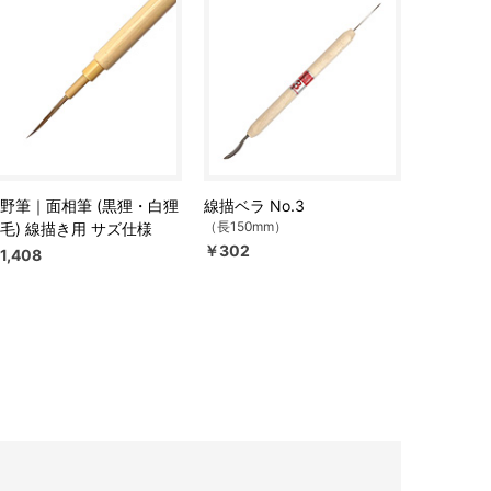
野筆｜面相筆 (黒狸・白狸
線描ベラ No.3
（長150mm）
毛) 線描き用 サズ仕様
￥302
1,408