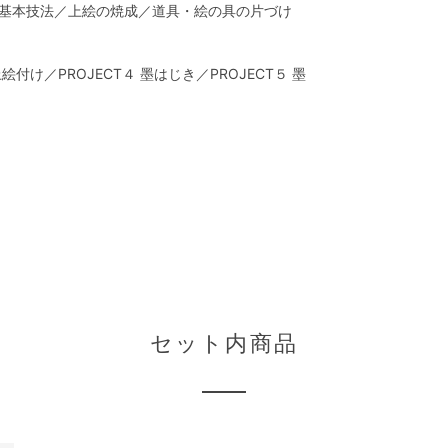
基本技法／上絵の焼成／道具・絵の具の片づけ
上絵付け／PROJECT４ 墨はじき／PROJECT５ 墨
セット内商品