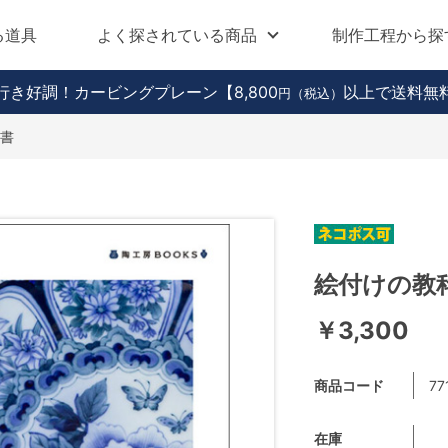
る道具
よく探されている商品
制作工程から探
行き好調！カービングプレーン
【8,800
以上で送料無
円（税込）
書
絵付けの教
￥3,300
商品コード
77
在庫