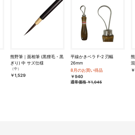
熊野筆｜面相筆 (黒狸毛・黒
平線かきベラ F-2 刃幅
熊
ぎり) 中 サズ仕様
26mm
混
（中）
8月のお買い得品
￥
￥1,529
￥940
通常価格
￥1,045