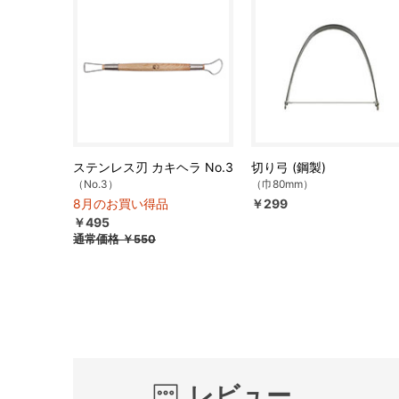
ステンレス刃 カキヘラ No.3
切り弓 (鋼製)
（No.3）
（巾80mm）
8月のお買い得品
￥299
￥495
通常価格
￥550
レビュー