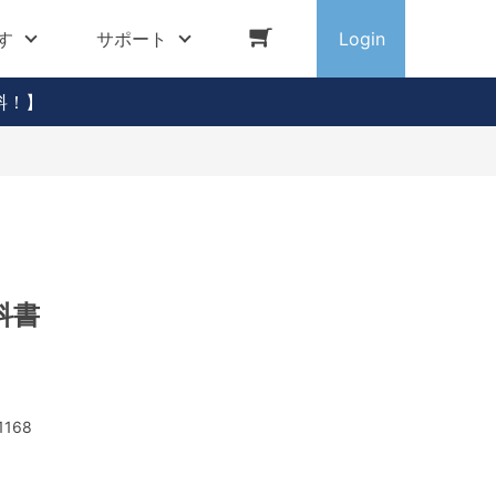
す
サポート
Login
料！】
科書
1168