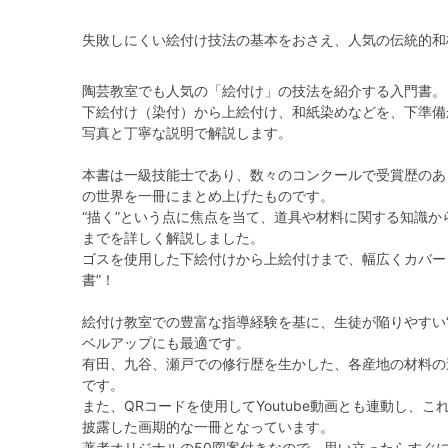
失敗しにくい絵付け技法の基本をおさえ、人気の伝統的和
陶芸教室でも人気の「絵付け」の技法を紹介する入門書。
下絵付け（染付）から上絵付け、和紙染めなどを、下準備
写真と丁寧な説明で解説します。
本書は一級技能士であり、数々のコンクールで受賞歴のあ
の世界を一冊にまとめ上げたものです。
“描く”という点に焦点を当て、道具や材料に関する知識
までを詳しく解説しました。
ゴスを使用した下絵付けから上絵付けまで、幅広くカバー
書”！
絵付け教室での豊富な指導経験を基に、生徒が陥りやすい
ベルアップにも最適です。
有田、九谷、瀬戸での修行歴を生かした、各産地の材料の
です。
また、QRコードを使用してYoutube動画とも連動し、
披露した画期的な一冊となっています。
著者オリジナルの50図案付きなので、思い立ったらすぐ