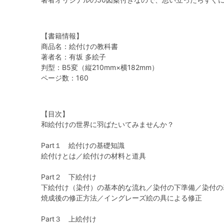
【書籍情報】
商品名：絵付けの教科書
著者名：有坂 多絵子
判型：B5変（縦210mm×横182mm）
ページ数：160
【目次】
和絵付けの世界に羽ばたいてみませんか？
Part１ 絵付けの基礎知識
絵付けとは／絵付けの材料と道具
Part２ 下絵付け
下絵付け（染付）の基本的な流れ／染付の下準備／染付の
焼成後の修正方法／イングレーズ絵の具による修正
Part３ 上絵付け