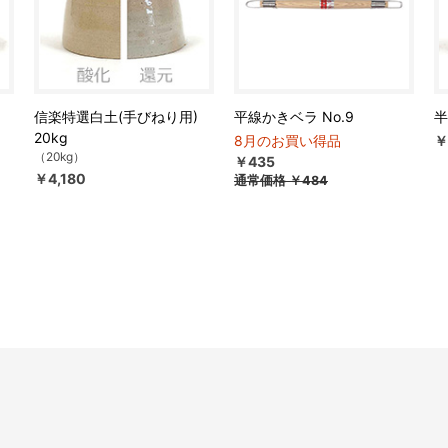
信楽特選白土(手びねり用)
平線かきベラ No.9
半
20kg
8月のお買い得品
￥
（20kg）
￥435
￥4,180
通常価格
￥484