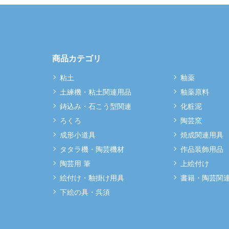
商品カテゴリ
粘土
釉薬
土練機・粘土関連用品
釉薬原料
鋳込み・石こう型関連
化粧泥
ろくろ
陶芸窯
成形小道具
焼成関連用具
タタラ機・陶芸機材
作品装飾用品
陶芸用 筆
上絵付け
絵付け・釉掛け用具
書籍・陶芸関
下絵の具・呉須