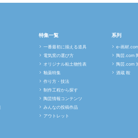
特集一覧
系列
一番最初に揃える道具
e-画材.co
電気窯の選び方
陶芸.com
オリジナル粘土物性表
陶芸.com
釉薬特集
酒蔵 鞍
作り方・技法
制作工程から探す
陶芸情報コンテンツ
連
みんなの投稿作品
アウトレット