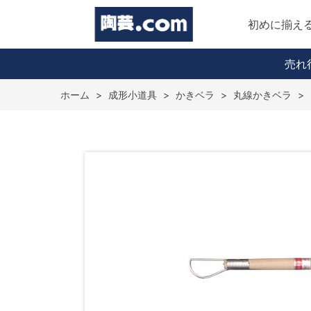
初めに揃え
売れ
ホーム
>
成形小道具
>
かきベラ
>
丸線かきベラ
>