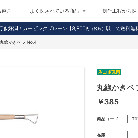
る道具
よく探されている商品
制作工程から探
行き好調！カービングプレーン
【8,800
以上で送料無
円（税込）
丸線かきベラ No.4
丸線かきベラ 
￥385
商品コード
70
在庫