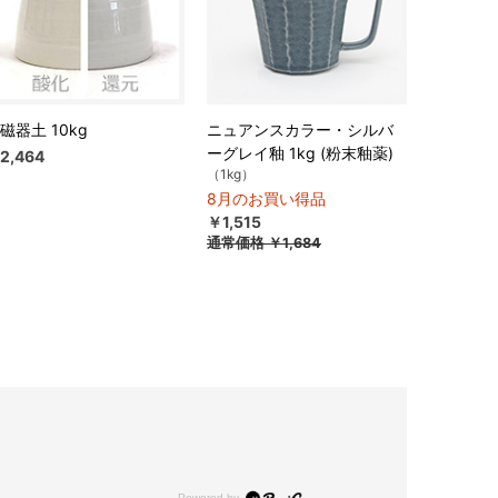
磁器土 10kg
ニュアンスカラー・シルバ
ーグレイ釉 1kg (粉末釉薬)
2,464
（1kg）
8月のお買い得品
￥1,515
通常価格
￥1,684