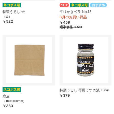
特製うるし 金
平線かきベラ No.13
（金）
8月のお買い得品
￥522
￥459
通常価格
￥511
特製うるし 専用うすめ液 18ml
￥379
鹿皮
（100×100mm）
￥363