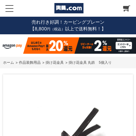
売れ行き好調！カービングプレーン
【8,800
以上で送料無料！】
円（税込）
ホーム
>
作品装飾用品
>
掛け花金具
>
掛け花金具 丸鉄 5個入り