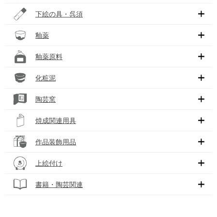
下絵の具・呉須
釉薬
釉薬原料
化粧泥
陶芸窯
焼成関連用具
作品装飾用品
上絵付け
書籍・陶芸関連