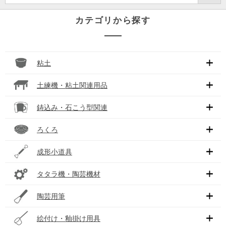
カテゴリから探す
粘土
土練機・粘土関連用品
鋳込み・石こう型関連
ろくろ
成形小道具
タタラ機・陶芸機材
陶芸用筆
絵付け・釉掛け用具