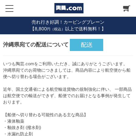
売れ行き好調！カービングプレーン
【8,800
以上で送料無料！】
円（税込）
沖縄県宛ての配送について
いつも陶芸.comをご利用いただき、誠にありがとうございます。
沖縄県宛てのお荷物につきましては、商品内容により航空便から船
便へ切り替わる場合がございます。
近年、国土交通省による航空輸送貨物の規制強化に伴い、 一部商品
は航空便での輸送ができず、船便でのお届けとなる事例が発生して
おります。
【船便へ切り替わる可能性のある主な商品】
・液体釉薬
・釉抜き剤 (撥水剤)
・水漏れ防止剤