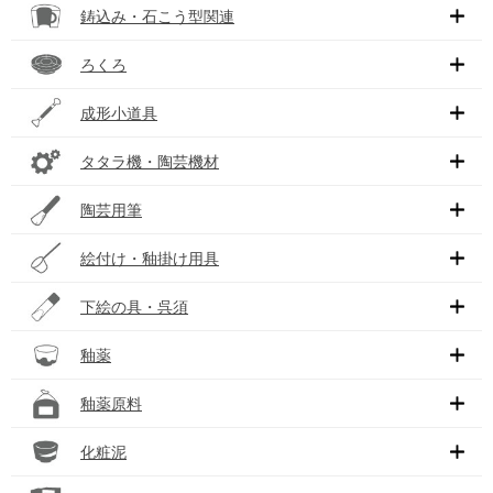
鋳込み・石こう型関連
ろくろ
成形小道具
タタラ機・陶芸機材
陶芸用筆
絵付け・釉掛け用具
下絵の具・呉須
釉薬
釉薬原料
化粧泥