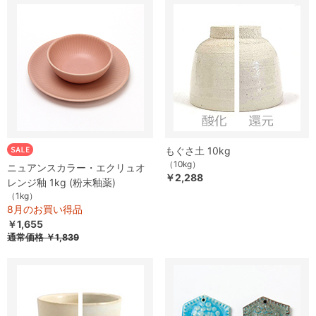
もぐさ土 10kg
（10kg）
ニュアンスカラー・エクリュオ
￥2,288
レンジ釉 1kg (粉末釉薬)
（1kg）
8月のお買い得品
￥1,655
通常価格
￥1,839