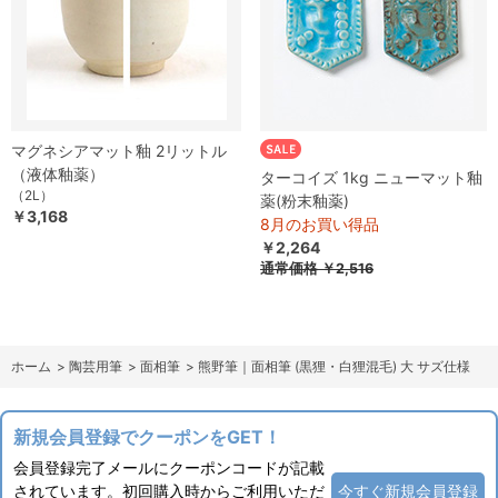
マグネシアマット釉 2リットル
（液体釉薬）
ターコイズ 1kg ニューマット釉
（2L）
薬(粉末釉薬)
￥3,168
8月のお買い得品
￥2,264
通常価格
￥2,516
ホーム
>
陶芸用筆
>
面相筆
>
熊野筆｜面相筆 (黒狸・白狸混毛) 大 サズ仕様
新規会員登録でクーポンをGET！
会員登録完了メールにクーポンコードが記載
されています。初回購入時からご利用いただ
今すぐ新規会員登録