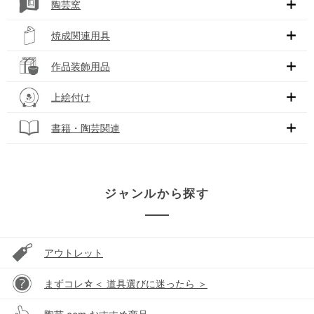
陶芸窯
焼成関連用具
作品装飾用品
上絵付け
書籍・陶芸関連
ジャンルから探す
アウトレット
まずコレ☆＜ 道具選びに迷ったら ＞