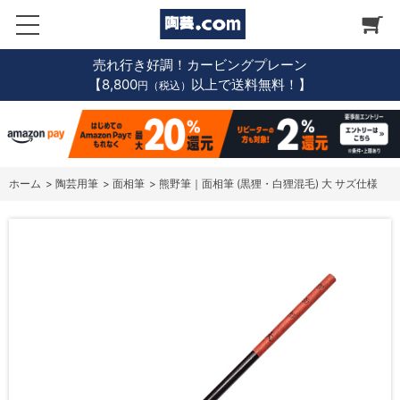
売れ行き好調！カービングプレーン
【8,800
以上で送料無料！】
円（税込）
ホーム
>
陶芸用筆
>
面相筆
>
熊野筆｜面相筆 (黒狸・白狸混毛) 大 サズ仕様