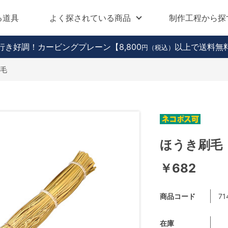
る道具
よく探されている商品
制作工程から探
行き好調！カービングプレーン
【8,800
以上で送料無
円（税込）
毛
ほうき刷毛
￥682
商品コード
71
在庫