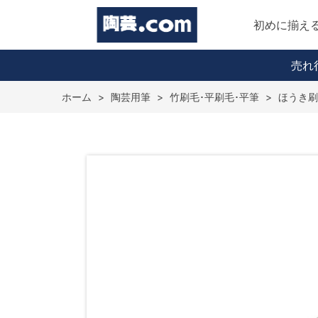
初めに揃え
売れ
ホーム
>
陶芸用筆
>
竹刷毛･平刷毛･平筆
>
ほうき刷