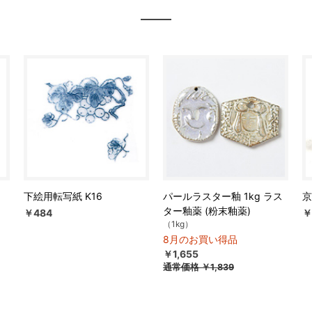
下絵用転写紙 K16
パールラスター釉 1kg ラス
京
ター釉薬 (粉末釉薬)
￥484
￥
（1kg）
8月のお買い得品
￥1,655
通常価格
￥1,839