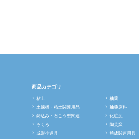
商品カテゴリ
粘土
釉薬
土練機・粘土関連用品
釉薬原料
鋳込み・石こう型関連
化粧泥
ろくろ
陶芸窯
成形小道具
焼成関連用具