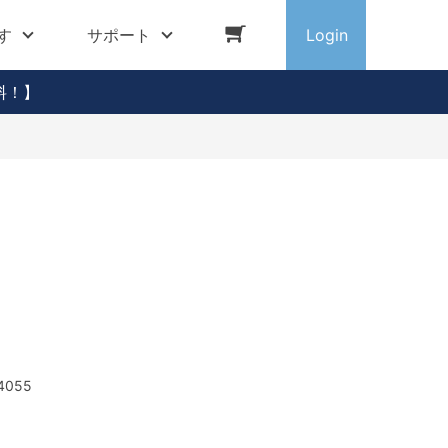
す
サポート
Login
料！】
4055