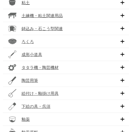
粘土
土練機・粘土関連用品
鋳込み・石こう型関連
ろくろ
成形小道具
タタラ機・陶芸機材
陶芸用筆
絵付け・釉掛け用具
下絵の具・呉須
釉薬