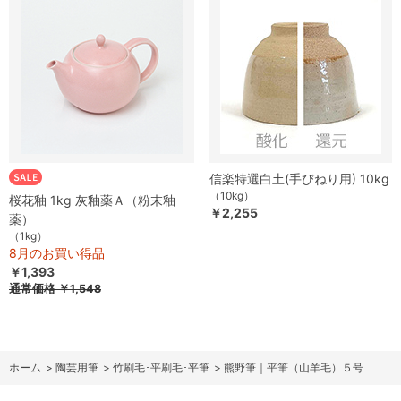
信楽特選白土(手びねり用) 10kg
（10kg）
桜花釉 1kg 灰釉薬Ａ（粉末釉
￥2,255
薬）
（1kg）
8月のお買い得品
￥1,393
通常価格
￥1,548
ホーム
>
陶芸用筆
>
竹刷毛･平刷毛･平筆
>
熊野筆｜平筆（山羊毛）５号