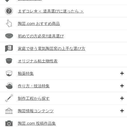
まずコレ☆＜ 道具選びに迷ったら ＞
陶芸.com おすすめ商品
初めての方必見!!道具選び
家庭で使う電気陶芸窯の上手な選び方
オリジナル粘土物性表
釉薬特集
作り方・技法特集
制作工程から探す
陶芸情報コンテンツ
陶芸.com 投稿作品集