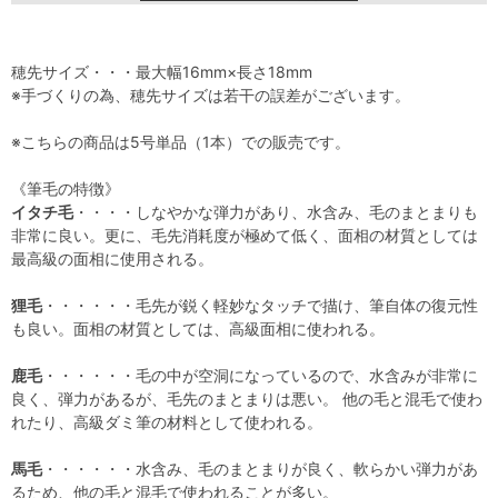
穂先サイズ・・・最大幅16mm×長さ18mm
※手づくりの為、穂先サイズは若干の誤差がございます。
※こちらの商品は5号単品（1本）での販売です。
《筆毛の特徴》
イタチ毛
・・・・しなやかな弾力があり、水含み、毛のまとまりも
非常に良い。更に、毛先消耗度が極めて低く、面相の材質としては
最高級の面相に使用される。
狸毛
・・・・・・毛先が鋭く軽妙なタッチで描け、筆自体の復元性
も良い。面相の材質としては、高級面相に使われる。
鹿毛
・・・・・・毛の中が空洞になっているので、水含みが非常に
良く、弾力があるが、毛先のまとまりは悪い。 他の毛と混毛で使わ
れたり、高級ダミ筆の材料として使われる。
馬毛
・・・・・・水含み、毛のまとまりが良く、軟らかい弾力があ
るため、他の毛と混毛で使われることが多い。