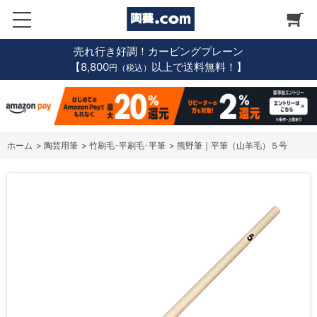
売れ行き好調！カービングプレーン
【8,800
以上で送料無料！】
円（税込）
ホーム
>
陶芸用筆
>
竹刷毛･平刷毛･平筆
>
熊野筆｜平筆（山羊毛）５号