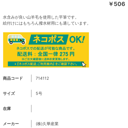
￥506
水含みが良い山羊毛を使用した平筆です。
絵付けにはもちろん撥水材用にも適しています。
商品コード
714112
サイズ
5号
在庫
メーカー
(株)久華産業