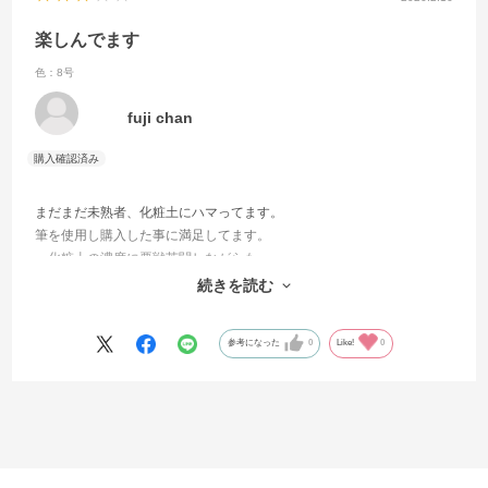
楽しんでます
色：8号
fuji chan
まだまだ未熟者、化粧土にハマってます。
筆を使用し購入した事に満足してます。
化粧土の濃度に悪戦苦闘しながらも
出来上がった作品にニンマリです。
続きを読む
これから焼成ですが窯から取り出す日か待ち遠しいです。fuji
参考になった
0
Like!
0