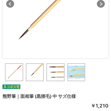
熊野筆｜面相筆 (黒狸毛) 中 サズ仕様
￥1,210