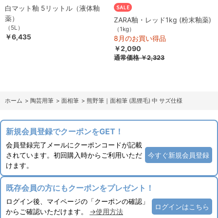
白マット釉 5リットル（液体釉
薬）
ZARA釉・レッド1kg (粉末釉薬)
（5L）
（1kg）
￥6,435
8月のお買い得品
￥2,090
通常価格
￥2,323
ホーム
>
陶芸用筆
>
面相筆
>
熊野筆｜面相筆 (黒狸毛) 中 サズ仕様
新規会員登録でクーポンをGET！
会員登録完了メールにクーポンコードが記載
されています。初回購入時からご利用いただ
今すぐ新規会員登録
けます。
既存会員の方にもクーポンをプレゼント！
ログイン後、マイページの「クーポンの確認」
ログインはこちら
からご確認いただけます。
→使用方法