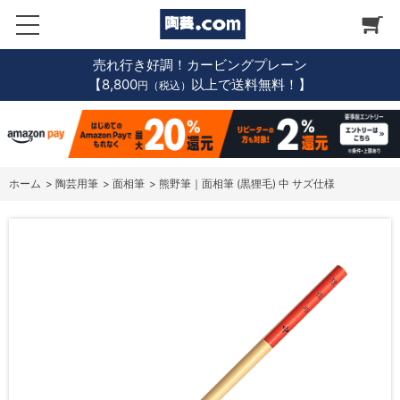
売れ行き好調！カービングプレーン
【8,800
以上で送料無料！】
円（税込）
ホーム
>
陶芸用筆
>
面相筆
>
熊野筆｜面相筆 (黒狸毛) 中 サズ仕様