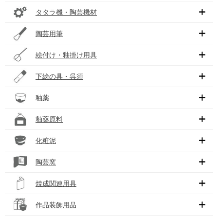
タタラ機・陶芸機材
陶芸用筆
絵付け・釉掛け用具
下絵の具・呉須
釉薬
釉薬原料
化粧泥
陶芸窯
焼成関連用具
作品装飾用品