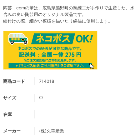
陶芸．comの筆は、広島県熊野町の熟練工が手作りで生産した、水
含みの良い陶芸用のオリジナル製品です。
絵付けの際、細かい模様を描いたり線描に使用します。
商品コード
714018
サイズ
中
在庫
メーカー
(株)久華産業