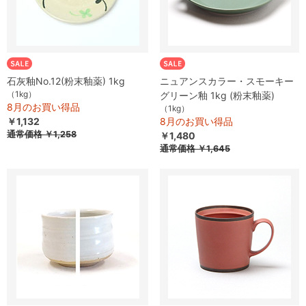
石灰釉No.12(粉末釉薬) 1kg
ニュアンスカラー・スモーキー
（1kg）
グリーン釉 1kg (粉末釉薬)
8月のお買い得品
（1kg）
￥1,132
8月のお買い得品
通常価格
￥1,258
￥1,480
通常価格
￥1,645