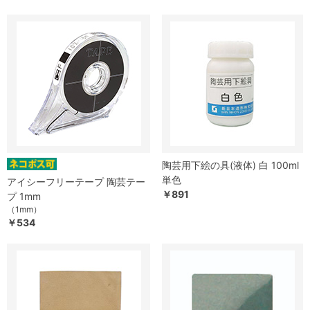
陶芸用下絵の具(液体) 白 100ml
単色
アイシーフリーテープ 陶芸テー
￥891
プ 1mm
（1mm）
￥534