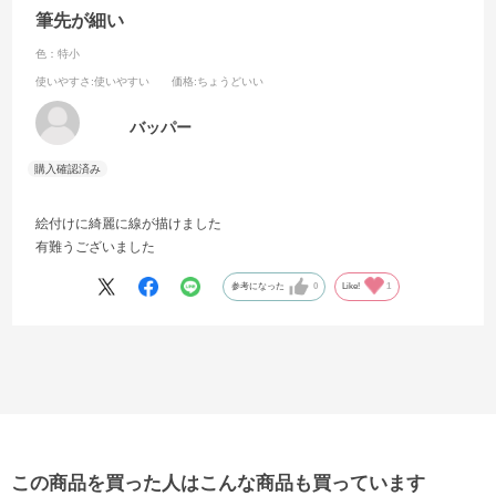
筆先が細い
色：特小
使いやすさ
:使いやすい
価格
:ちょうどいい
バッパー
絵付けに綺麗に線が描けました
有難うございました
参考になった
0
Like!
1
この商品を買った人はこんな商品も買っています