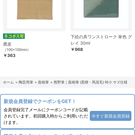
下絵の具ワンストローク 単色 グ
レイ 30ml
鹿皮
￥968
（100×100mm）
￥363
ホーム
>
陶芸用筆
>
面相筆
>
熊野筆｜面相筆 (黒狸・馬混毛) 特小 サズ仕様
新規会員登録でクーポンをGET！
会員登録完了メールにクーポンコードが記載
されています。初回購入時からご利用いただ
今すぐ新規会員登録
けます。