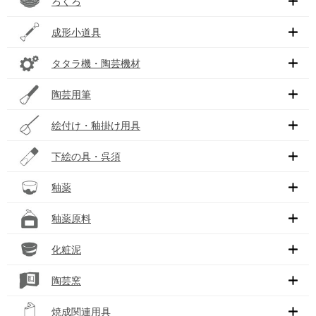
ろくろ
成形小道具
タタラ機・陶芸機材
陶芸用筆
絵付け・釉掛け用具
下絵の具・呉須
釉薬
釉薬原料
化粧泥
陶芸窯
焼成関連用具