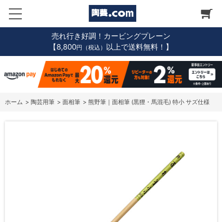
売れ行き好調！カービングプレーン
【8,800
以上で送料無料！】
円（税込）
ホーム
>
陶芸用筆
>
面相筆
>
熊野筆｜面相筆 (黒狸・馬混毛) 特小 サズ仕様