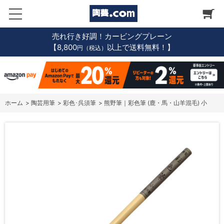
売れ行き好調！カービングプレーン
【8,800
以上で送料無料！】
円（税込）
ホーム
>
陶芸用筆
>
彩色･呉須筆
>
熊野筆｜彩色筆 (鹿・馬・山羊混毛) 小