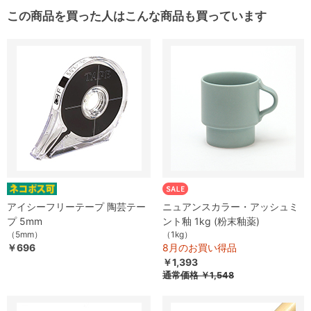
この商品を買った人はこんな商品も買っています
アイシーフリーテープ 陶芸テー
ニュアンスカラー・アッシュミ
プ 5mm
ント釉 1kg (粉末釉薬)
（5mm）
（1kg）
￥696
8月のお買い得品
￥1,393
通常価格
￥1,548