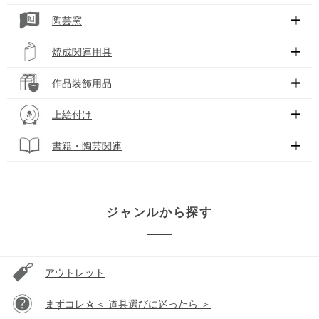
陶芸窯
焼成関連用具
作品装飾用品
上絵付け
書籍・陶芸関連
ジャンルから探す
アウトレット
まずコレ☆＜ 道具選びに迷ったら ＞