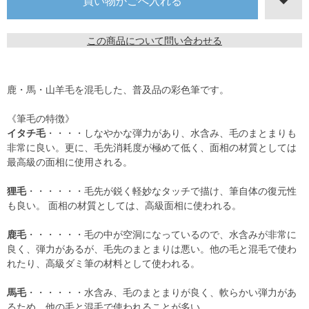
この商品について問い合わせる
鹿・馬・山羊毛を混毛した、普及品の彩色筆です。
《筆毛の特徴》
イタチ毛
・・・・しなやかな弾力があり、水含み、毛のまとまりも
非常に良い。更に、毛先消耗度が極めて低く、面相の材質としては
最高級の面相に使用される。
狸毛
・・・・・・毛先が鋭く軽妙なタッチで描け、筆自体の復元性
も良い。 面相の材質としては、高級面相に使われる。
鹿毛
・・・・・・毛の中が空洞になっているので、水含みが非常に
良く、弾力があるが、毛先のまとまりは悪い。他の毛と混毛で使わ
れたり、高級ダミ筆の材料として使われる。
馬毛
・・・・・・水含み、毛のまとまりが良く、軟らかい弾力があ
るため、他の毛と混毛で使われることが多い。