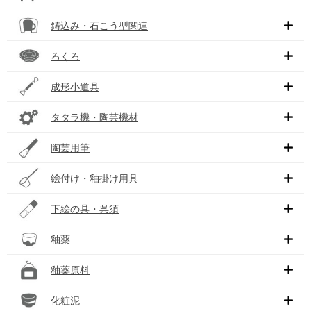
鋳込み・石こう型関連
ろくろ
成形小道具
タタラ機・陶芸機材
陶芸用筆
絵付け・釉掛け用具
下絵の具・呉須
釉薬
釉薬原料
化粧泥