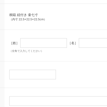
桐箱 紐付き 壷七寸
（内寸 22.5×22.5×22.5cm）
［姓］
［名］
（全角で入力してください）