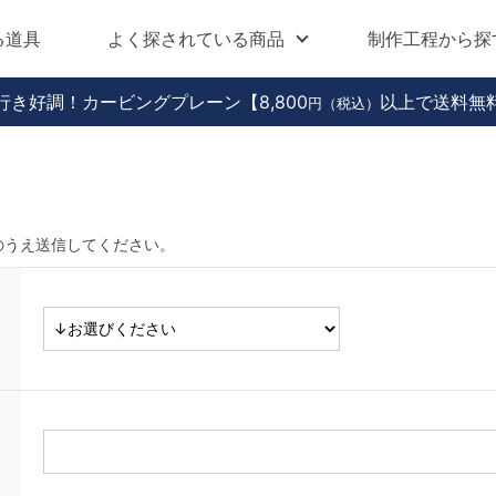
る道具
よく探されている商品
制作工程から探
行き好調！カービングプレーン
【8,800
以上で送料無
円（税込）
のうえ送信してください。