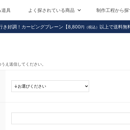
る道具
よく探されている商品
制作工程から探
行き好調！カービングプレーン
【8,800
以上で送料無
円（税込）
のうえ送信してください。