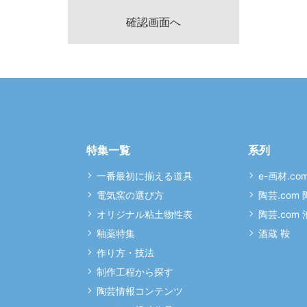
特集一覧
系列
一番最初に揃える道具
e-画材.co
電気窯の選び方
陶芸.com
オリジナル粘土物性表
陶芸.com
釉薬特集
酒蔵 鞍
作り方・技法
制作工程から探す
陶芸情報コンテンツ