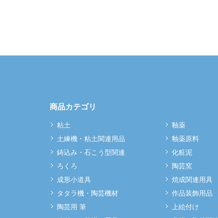
商品カテゴリ
粘土
釉薬
土練機・粘土関連用品
釉薬原料
鋳込み・石こう型関連
化粧泥
ろくろ
陶芸窯
成形小道具
焼成関連用具
タタラ機・陶芸機材
作品装飾用品
陶芸用 筆
上絵付け