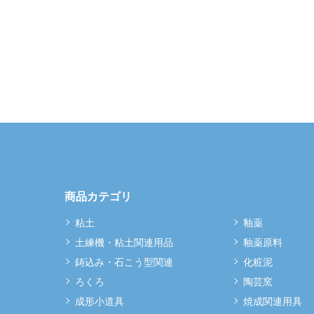
商品カテゴリ
粘土
釉薬
土練機・粘土関連用品
釉薬原料
鋳込み・石こう型関連
化粧泥
ろくろ
陶芸窯
成形小道具
焼成関連用具