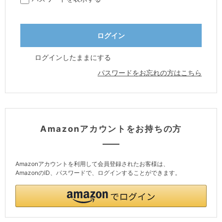
ログインしたままにする
パスワードをお忘れの方はこちら
Amazonアカウントをお持ちの方
Amazonアカウントを利用して会員登録されたお客様は、
AmazonのID、パスワードで、ログインすることができます。