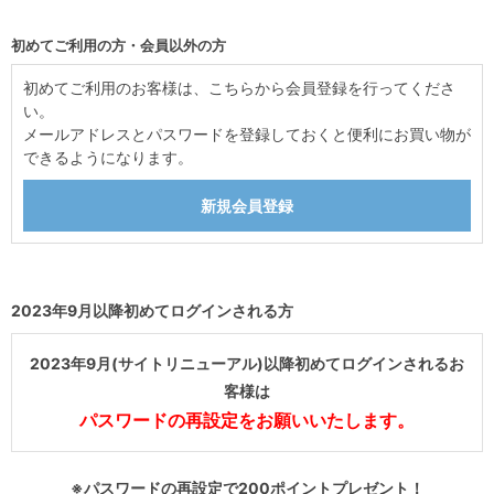
初めてご利用の方・会員以外の方
初めてご利用のお客様は、こちらから会員登録を行ってくださ
い。
メールアドレスとパスワードを登録しておくと便利にお買い物が
できるようになります。
2023年9月以降初めてログインされる方
2023年9月(サイトリニューアル)以降初めてログインされるお
客様は
パスワードの再設定をお願いいたします。
※パスワードの再設定で200ポイントプレゼント！