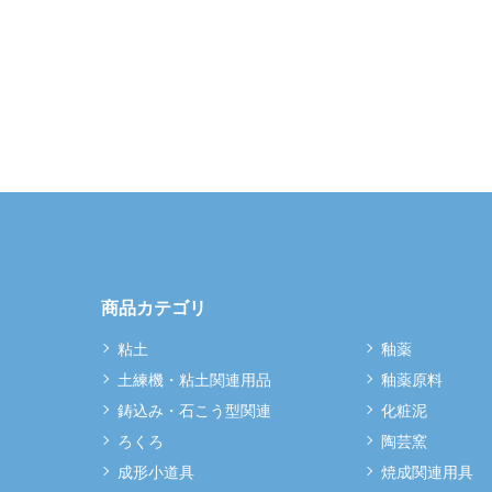
商品カテゴリ
粘土
釉薬
土練機・粘土関連用品
釉薬原料
鋳込み・石こう型関連
化粧泥
ろくろ
陶芸窯
成形小道具
焼成関連用具