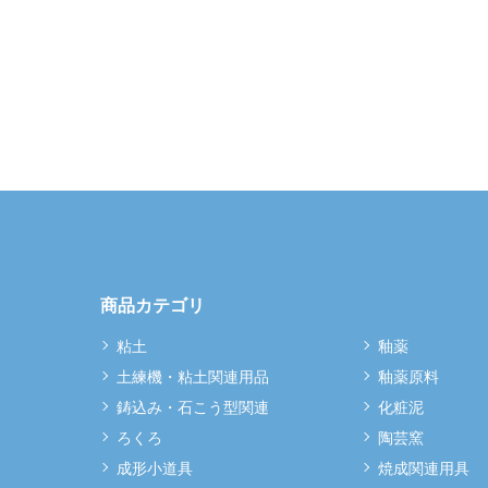
商品カテゴリ
粘土
釉薬
土練機・粘土関連用品
釉薬原料
鋳込み・石こう型関連
化粧泥
ろくろ
陶芸窯
成形小道具
焼成関連用具