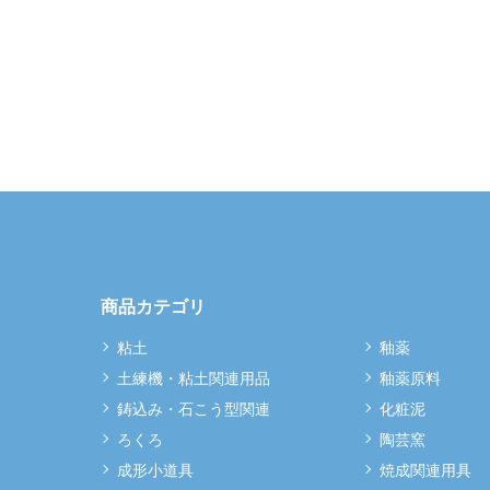
商品カテゴリ
粘土
釉薬
土練機・粘土関連用品
釉薬原料
鋳込み・石こう型関連
化粧泥
ろくろ
陶芸窯
成形小道具
焼成関連用具