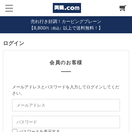
売れ行き好調！カービングプレーン
【8,800
以上で送料無料！】
円（税込）
ログイン
会員のお客様
メールアドレスとパスワードを入力してログインしてくだ
さい。
パスワードを表示する