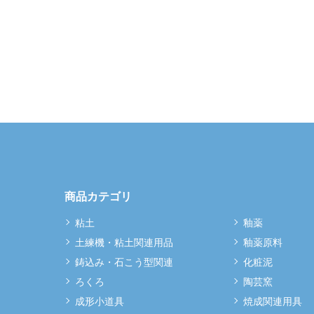
商品カテゴリ
粘土
釉薬
土練機・粘土関連用品
釉薬原料
鋳込み・石こう型関連
化粧泥
ろくろ
陶芸窯
成形小道具
焼成関連用具