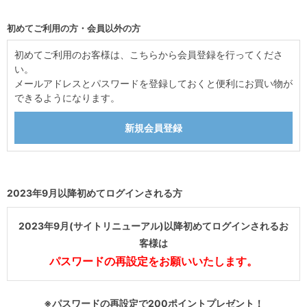
初めてご利用の方・会員以外の方
初めてご利用のお客様は、こちらから会員登録を行ってくださ
い。
メールアドレスとパスワードを登録しておくと便利にお買い物が
できるようになります。
2023年9月以降初めてログインされる方
2023年9月(サイトリニューアル)以降初めてログインされるお
客様は
パスワードの再設定をお願いいたします。
※パスワードの再設定で200ポイントプレゼント！