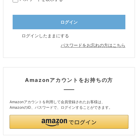
ログインしたままにする
パスワードをお忘れの方はこちら
Amazonアカウントをお持ちの方
Amazonアカウントを利用して会員登録されたお客様は、
AmazonのID、パスワードで、ログインすることができます。