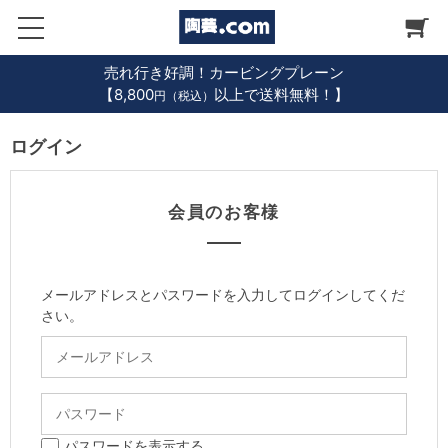
売れ行き好調！カービングプレーン
【8,800
以上で送料無料！】
円（税込）
ログイン
会員のお客様
メールアドレスとパスワードを入力してログインしてくだ
さい。
パスワードを表示する