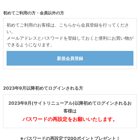
初めてご利用の方・会員以外の方
初めてご利用のお客様は、こちらから会員登録を行ってくださ
い。
メールアドレスとパスワードを登録しておくと便利にお買い物が
できるようになります。
2023年9月以降初めてログインされる方
2023年9月(サイトリニューアル)以降初めてログインされるお
客様は
パスワードの再設定をお願いいたします。
※パスワードの再設定で200ポイントプレゼント！