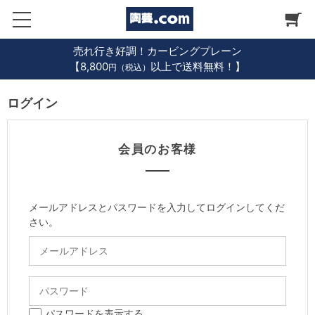
売れ行き好調！カービングプレーン
【8,800
以上で送料無料！】
円（税込）
ログイン
会員のお客様
メールアドレスとパスワードを入力してログインしてくだ
さい。
パスワードを表示する