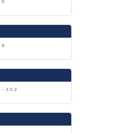
２０
－９
１－３０２