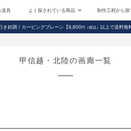
る道具
よく探されている商品
制作工程から探
行き好調！カービングプレーン
【8,800
以上で送料無
円（税込）
甲信越・北陸の画廊一覧