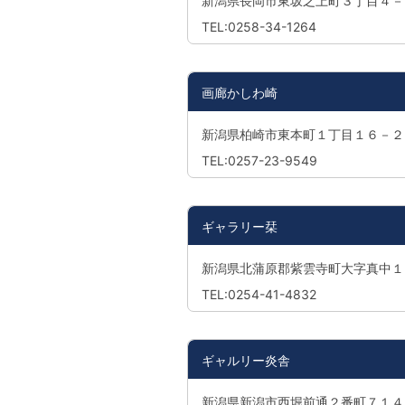
新潟県長岡市東坂之上町３丁目４－
TEL:0258-34-1264
画廊かしわ崎
新潟県柏崎市東本町１丁目１６－２
TEL:0257-23-9549
ギャラリー栞
新潟県北蒲原郡紫雲寺町大字真中１
TEL:0254-41-4832
ギャルリー炎舎
新潟県新潟市西堀前通２番町７１４