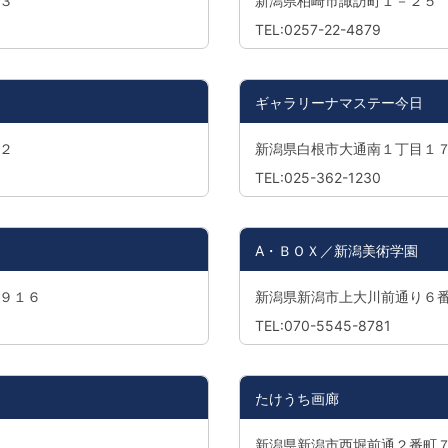
３
新潟県柏崎市諏訪町１－２５
TEL:0257-22-4879
ギャラリーナマステー今日
２
新潟県白根市大通南１丁目１
TEL:025-362-1230
A・ＢＯＸ／新潟美術学園
９１６
新潟県新潟市上大川前通り６番
TEL:070-5545-8781
たけうち画廊
新潟県新潟市西堀前通２番町