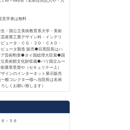
院１時～6時頃（名前住所記入や・入
院見学者は無料
験生・国公立美術教育系大学・美術
工芸産業工業デザイン科・インテリ
ンピュータ・ＣＧ・３Ｄ・ＣＡＤ・
ピュータ製造 販売●目黒院長はハ
ジア芸術勲章●タイ国総理大臣賞●国
市立美術館文化財収蔵●パリ国立ルー
芸術褒章受賞や（セキュリテー上）
デザインのインターネット展示販売
員一般コレクター様へ当院長は名画
よろしくお願い致します）
１６－５６