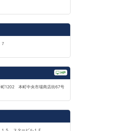
７７
町1202 本町中央市場商店街67号
７１５ スタービル１Ｆ