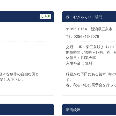
保ーむぎゃらりー瑞門
〒955-0164 新潟県三条
TEL:0256-46-2079
交通： JR 東三条駅よりバス
開館時間：10時～17時、春、
休館日：月曜,火曜
入場料金 ：無料
、様々な創作の自由な風と
緑豊かな下田にある築150年
楽しみ下さい。
す。
春、秋を中心に展示会を行っ
新潟絵屋