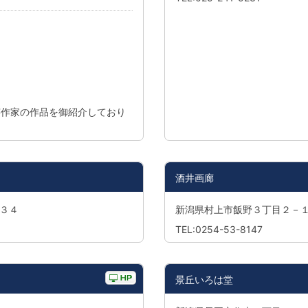
芸作家の作品を御紹介しており
酒井画廊
３４
新潟県村上市飯野３丁目２－
TEL:0254-53-8147
景丘いろは堂