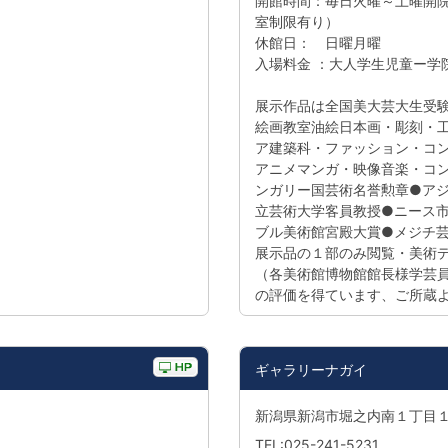
開館時間：毎日火曜～土曜開
室制限有り）
休館日： 日曜月曜
入場料金 ：大人学生児童ー学
展示作品は全国美大芸大生受
絵画教室油絵日本画・彫刻・
ア建築科・ファッション・コ
アニメマンガ・映像音楽・コン
ンガリー国芸術名誉勲章●ア
立芸術大学客員教授●ニース
ブル美術館宮殿大賞●メジチ
展示品の１部のみ閲覧・美術
（各美術館博物館館長様学芸
の評価を得ています、ご所蔵
ギャラリーナガイ
新潟県新潟市堀之内南１丁目
TEL:025-241-5231