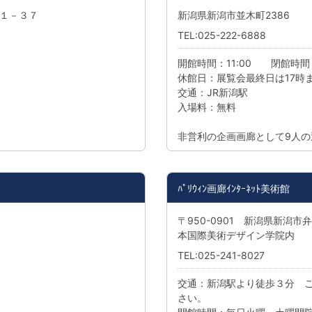
１－３７
新潟県新潟市並木町2386
TEL:025-222-6888
開館時間：11:00 閉館時間：
休館日：展覧会最終日は17時まで/
交通：JR新潟駅
入場料：無料
非営利の企画画廊として9人
ﾊﾟﾘｳｨﾝ画廊ｲﾝﾀｰﾈｯﾄ美術館
〒950-0901 新潟県新潟市弁
本国際美術デザイン学院内
TEL:025-241-8027
交通：新潟駅より徒歩３分 
さい。