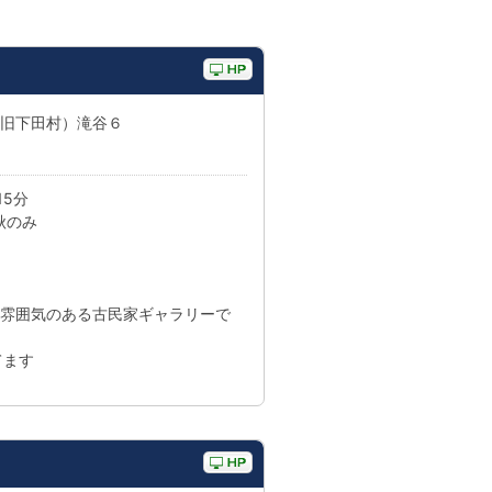
市（旧下田村）滝谷６
15分
秋のみ
の雰囲気のある古民家ギャラリーで
てます