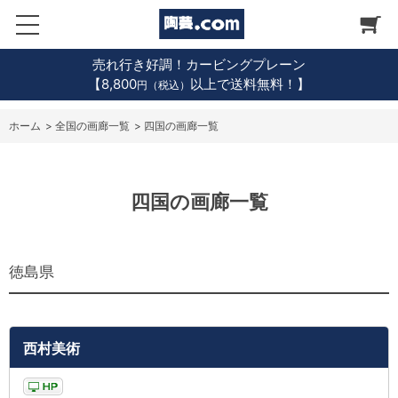
売れ行き好調！カービングプレーン
【8,800
以上で送料無料！】
円（税込）
ホーム
>
全国の画廊一覧
>
四国の画廊一覧
四国の画廊一覧
徳島県
西村美術