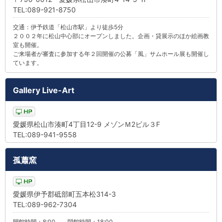
TEL:089-921-8750
交通：伊予鉄道「松山市駅」より徒歩5分
２００２年に松山中心部にオープンしました。企画・貸展示のほか絵画教
室も開催。
ご来場者が審査に参加する年２回開催の公募「風」サムホール展も開催し
ています。
Gallery Live-Art
愛媛県松山市湊町4丁目12-9 メゾンＭ2ビル３F
TEL:089-941-9558
孤蕭窯
愛媛県伊予郡砥部町五本松314-3
TEL:089-962-7304
開館時間：8:00 閉館時間：18:00