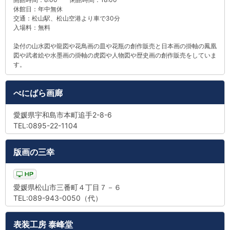
休館日：年中無休
交通：松山駅、松山空港より車で30分
入場料：無料
染付の山水図や龍図や花鳥画の皿や花瓶の創作販売と日本画の掛軸の鳳凰
図や武者絵や水墨画の掛軸の虎図や人物図や歴史画の創作販売をしていま
す。
べにばら画廊
愛媛県宇和島市本町追手2-8-6
TEL:0895-22-1104
版画の三幸
愛媛県松山市三番町４丁目７－６
TEL:089-943-0050（代）
表装工房 泰峰堂