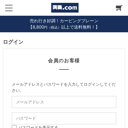
売れ行き好調！カービングプレーン
【8,800
以上で送料無料！】
円（税込）
ログイン
会員のお客様
メールアドレスとパスワードを入力してログインしてくだ
さい。
パスワードを表示する