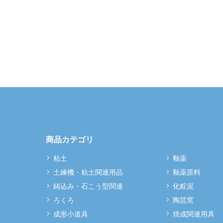
商品カテゴリ
粘土
釉薬
土練機・粘土関連用品
釉薬原料
鋳込み・石こう型関連
化粧泥
ろくろ
陶芸窯
成形小道具
焼成関連用具