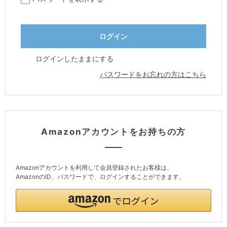
ログインしたままにする
パスワードをお忘れの方はこちら
Amazonアカウントをお持ちの方
Amazonアカウントを利用して会員登録されたお客様は、
AmazonのID、パスワードで、ログインすることができます。