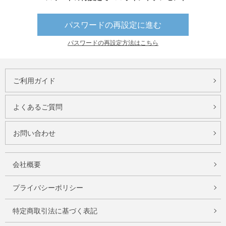
パスワードの再設定に進む
パスワードの再設定方法はこちら
ご利用ガイド
よくあるご質問
お問い合わせ
会社概要
プライバシーポリシー
特定商取引法に基づく表記