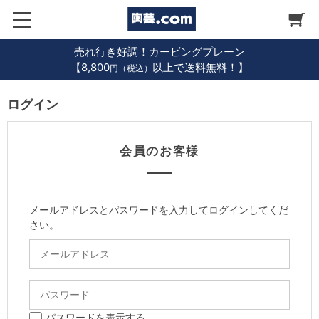
売れ行き好調！カービングプレーン
【8,800
以上で送料無料！】
円（税込）
ログイン
会員のお客様
メールアドレスとパスワードを入力してログインしてくだ
さい。
パスワードを表示する