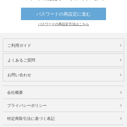
パスワードの再設定に進む
パスワードの再設定方法はこちら
ご利用ガイド
よくあるご質問
お問い合わせ
会社概要
プライバシーポリシー
特定商取引法に基づく表記