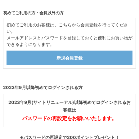
初めてご利用の方・会員以外の方
初めてご利用のお客様は、こちらから会員登録を行ってくださ
い。
メールアドレスとパスワードを登録しておくと便利にお買い物が
できるようになります。
2023年9月以降初めてログインされる方
2023年9月(サイトリニューアル)以降初めてログインされるお
客様は
パスワードの再設定をお願いいたします。
※パスワードの再設定で200ポイントプレゼント！