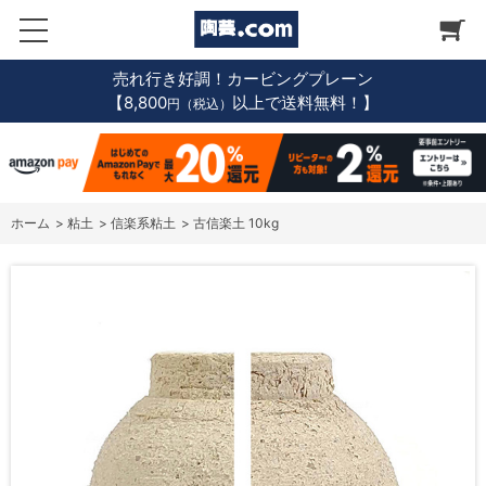
売れ行き好調！カービングプレーン
【8,800
以上で送料無料！】
円（税込）
ホーム
>
粘土
>
信楽系粘土
>
古信楽土 10kg