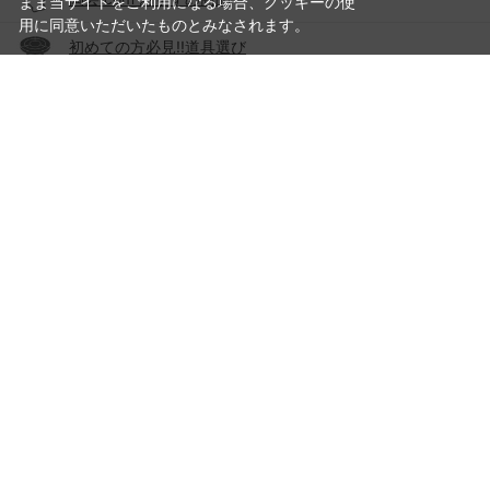
まま当サイトをご利用になる場合、クッキーの使
用に同意いただいたものとみなされます。
初めての方必見!!道具選び
家庭で使う電気陶芸窯の上手な選び方
オリジナル粘土物性表
釉薬特集
作り方・技法特集
制作工程から探す
陶芸情報コンテンツ
陶芸.com 投稿作品集
ご利用ガイド