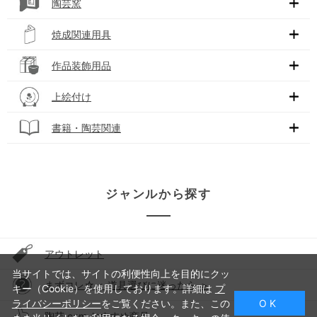
陶芸窯
焼成関連用具
作品装飾用品
上絵付け
書籍・陶芸関連
ジャンルから探す
アウトレット
当サイトでは、サイトの利便性向上を目的にクッ
まずコレ☆＜ 道具選びに迷ったら ＞
キー（Cookie）を使用しております。詳細は
プ
ライバシーポリシー
をご覧ください。また、この
O K
陶芸.com おすすめ商品