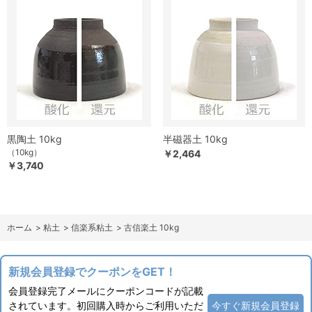
黒陶土 10kg
半磁器土 10kg
（10kg）
￥2,464
￥3,740
ホーム
>
粘土
>
信楽系粘土
>
古信楽土 10kg
新規会員登録でクーポンをGET！
会員登録完了メールにクーポンコードが記載
されています。初回購入時からご利用いただ
今すぐ新規会員登録