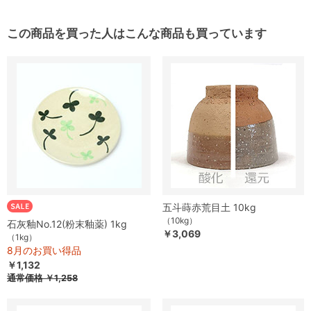
この商品を買った人はこんな商品も買っています
五斗蒔赤荒目土 10kg
（10kg）
石灰釉No.12(粉末釉薬) 1kg
￥3,069
（1kg）
8月のお買い得品
￥1,132
通常価格
￥1,258