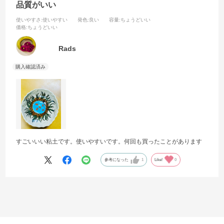
品質がいい
使いやすさ
:使いやすい
発色
:良い
容量
:ちょうどいい
価格
:ちょうどいい
Rads
すごいいい粘土です。使いやすいです。何回も買ったことがあります
参考になった
1
Like!
0