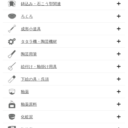
鋳込み・石こう型関連
ろくろ
成形小道具
タタラ機・陶芸機材
陶芸用筆
絵付け・釉掛け用具
下絵の具・呉須
釉薬
釉薬原料
化粧泥