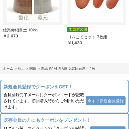
信楽赤細目土 10kg
￥2,673
ゴムこてセット 3枚組
￥1,430
ホーム
>
粘土
>
陶紙
>
陶紙 約1/4切 A紙(0.33mm厚) 1枚
新規会員登録でクーポンをGET！
会員登録完了メールにクーポンコードが記載
されています。初回購入時からご利用いただ
今すぐ新規会員登録
けます。
既存会員の方にもクーポンをプレゼント！
ログイン後、マイページの「クーポンの確認」