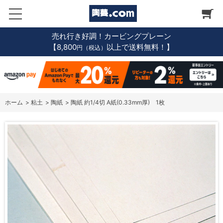
売れ行き好調！カービングプレーン
【8,800
以上で送料無料！】
円（税込）
ホーム
>
粘土
>
陶紙
>
陶紙 約1/4切 A紙(0.33mm厚) 1枚