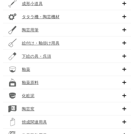
成形小道具
タタラ機・陶芸機材
陶芸用筆
絵付け・釉掛け用具
下絵の具・呉須
釉薬
釉薬原料
化粧泥
陶芸窯
焼成関連用具