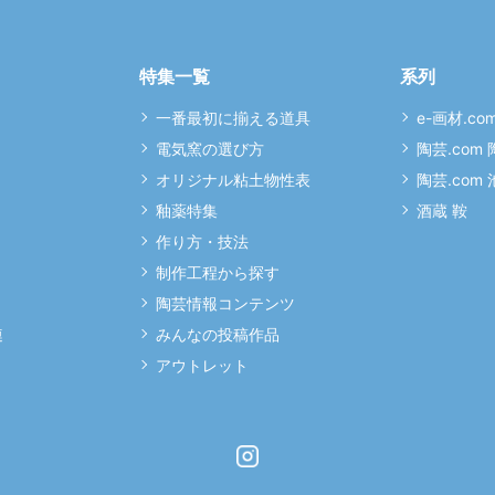
特集一覧
系列
一番最初に揃える道具
e-画材.co
電気窯の選び方
陶芸.com
オリジナル粘土物性表
陶芸.com
釉薬特集
酒蔵 鞍
作り方・技法
制作工程から探す
陶芸情報コンテンツ
連
みんなの投稿作品
アウトレット
Instagram