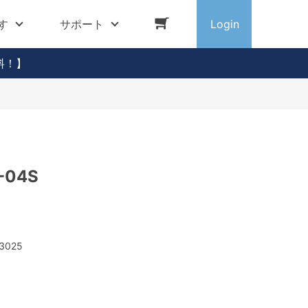
す
サポート
Login
料！】
-04S
3025