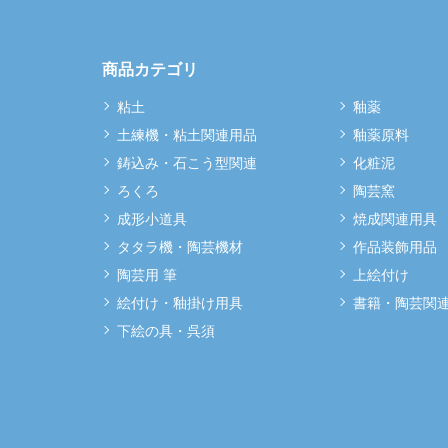
商品カテゴリ
粘土
釉薬
土練機・粘土関連用品
釉薬原料
鋳込み・石こう型関連
化粧泥
ろくろ
陶芸窯
成形小道具
焼成関連用具
タタラ機・陶芸機材
作品装飾用品
陶芸用 筆
上絵付け
絵付け・釉掛け用具
書籍・陶芸関
下絵の具・呉須