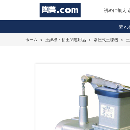
初めに揃え
売れ
ホーム
>
土練機・粘土関連用品
>
常圧式土練機
>
土