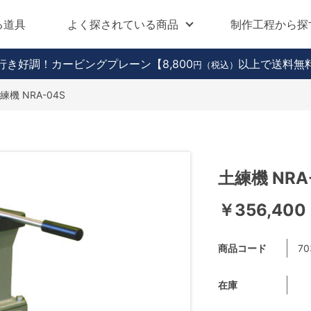
る道具
よく探されている商品
制作工程から探
行き好調！カービングプレーン
【8,800
以上で送料無
円（税込）
練機 NRA-04S
土練機 NRA
￥356,400
商品コード
70
在庫