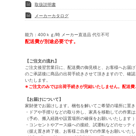
取扱説明書
メーカーカタログ
能力：400ｋｇ/時 メーカー直送品 代引不可
配送費が別途必要です。
【ご注文の流れ】
ご注文後翌営業日に、配送費の御見積と、お客様へお届け
のご承諾後に商品の出荷手続きさせて頂きますので、確認
いたします。
※ご注文のみでは出荷手続きが完結いたしません。配送費
【お届けについて】
家財便でお届けします。梱包を解いてご希望の場所に置き
・ドアや手摺りなどの取り外し、家具を移動しての作業は
（予め、搬入経路や設置場所の確保をお願いいたします 
・コンセントやアース線への接続、試運転などのセッティ
（据え置き終了後、お客様ご自身での作業をお願いいたし