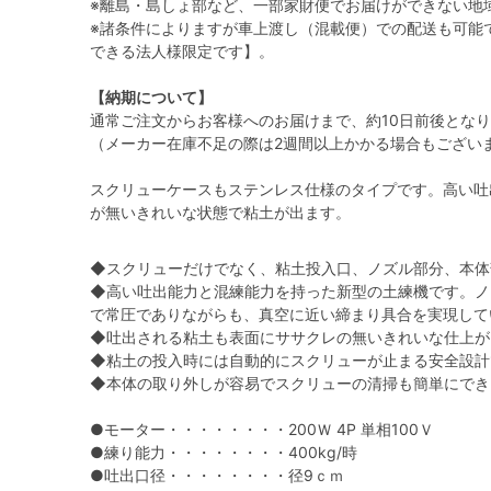
※離島・島しょ部など、一部家財便でお届けができない地
※諸条件によりますが車上渡し（混載便）での配送も可能
できる法人様限定です】。
【納期について】
通常ご注文からお客様へのお届けまで、約10日前後とな
（メーカー在庫不足の際は2週間以上かかる場合もござい
スクリューケースもステンレス仕様のタイプです。高い吐
が無いきれいな状態で粘土が出ます。
◆スクリューだけでなく、粘土投入口、ノズル部分、本体
◆高い吐出能力と混練能力を持った新型の土練機です。ノ
で常圧でありながらも、真空に近い締まり具合を実現して
◆吐出される粘土も表面にササクレの無いきれいな仕上が
◆粘土の投入時には自動的にスクリューが止まる安全設計
◆本体の取り外しが容易でスクリューの清掃も簡単にでき
●モーター・・・・・・・・200Ｗ 4P 単相100Ｖ
●練り能力・・・・・・・・400kg/時
●吐出口径・・・・・・・・径9ｃｍ